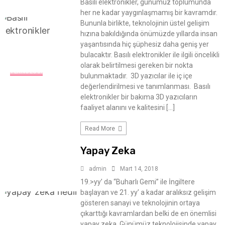
Basılı elektronikler, günümüz toplumunda
her ne kadar yaygınlaşmamış bir kavramdır.
Bununla birlikte, teknolojinin üstel gelişim
hızına bakıldığında önümüzde yıllarda insan
yaşantısında hiç şüphesiz daha geniş yer
bulacaktır. Basılı elektronikler ile ilgili öncelikli
olarak belirtilmesi gereken bir nokta
TEKNOLOJI
bulunmaktadır. 3D yazıcılar ile iç içe
değerlendirilmesi ve tanımlanması. Basılı
elektronikler bir bakıma 3D yazıcıların
faaliyet alanını ve kalitesini […]
Read More
Yapay Zeka
admin
Mart 14, 2018
19.>yy’ da “Buharlı Gemi” ile İngiltere
başlayan ve 21. yy’ a kadar aralıksız gelişim
gösteren sanayi ve teknolojinin ortaya
çıkarttığı kavramlardan belki de en önemlisi
yapay zeka. Günümüz teknolojisinde yapay