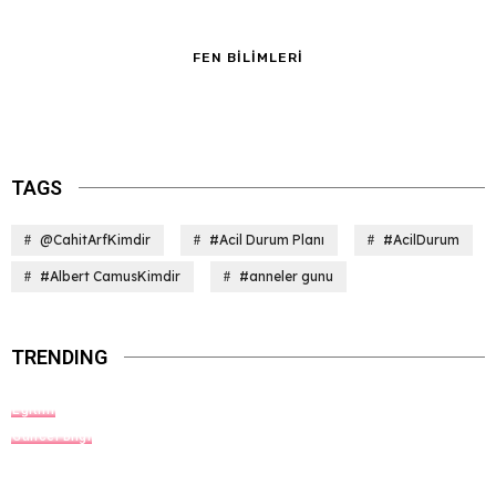
FEN BILIMLERI
TAGS
@CahitArfKimdir
#Acil Durum Planı
#AcilDurum
#Albert CamusKimdir
#anneler gunu
TRENDING
Eğitim
Güncel Bilgi