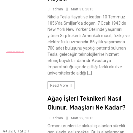
admin
Mart 31, 2018
Nikola Tesla Hayatı ve İcatları 10 Temmuz
1856’da Smiljan’da doğan, 7 Ocak 1943’de
New York New Yorker Otelinde yaşamını
yitiren Sırp kökenli Amerikalı mucit, fizikçi ve
elektrofizik uzmanıdır. 86 yıllık yaşamında
700 adet buluşunu yaptığı patenti bulunan
BIYOGRAFI
Tesla, geleceğin teknolojilerine hizmet
etmiş büyük bir dahi idi. Avusturya
İmparatorluğu içinde gittiği farklı okul ve
üniversitelerde aldığı […]
Read More
Ağaç İşleri Teknikeri Nasıl
Olunur, Maaşları Ne Kadar?
admin
Mart 29, 2018
Orman ürünleri ile alakalı iş alanları sürekli
genişleyip, gelişmekte. Bu iş alanlarından