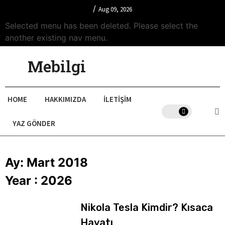
/
Aug 09, 2026
Selected menu has been deleted. Please select the
another existing nav menu.
Mebilgi
HOME
HAKKIMIZDA
İLETIŞIM
YAZ GÖNDER
Ay:
Mart 2018
Year :
2026
Nikola Tesla Kimdir? Kısaca
Hayatı