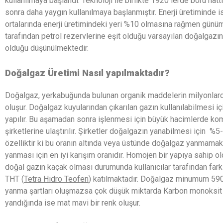
kullanılmaya başlandı. Teknoloji ile birlikte 1920 lerde boru hatt
sonra daha yaygın kullanılmaya başlanmıştır. Enerji üretiminde is
ortalarında enerji üretimindeki yeri %10 olmasına rağmen günü
tarafından petrol rezervlerine eşit olduğu varsayılan doğalgazın
olduğu düşünülmektedir.
Doğalgaz Üretimi Nasıl yapılmaktadır?
Doğalgaz, yerkabuğunda bulunan organik maddelerin milyonlarca
oluşur. Doğalgaz kuyularından çıkarılan gazın kullanılabilmesi iç
yapılır. Bu aşamadan sonra işlenmesi için büyük hacimlerde komp
şirketlerine ulaştırılır. Şirketler doğalgazın yanabilmesi için %5-15
özelliktir ki bu oranın altında veya üstünde doğalgaz yanmama
yanması için en iyi karışım oranıdır. Homojen bir yapıya sahip ol
doğal gazın kaçak olması durumunda kullanıcılar tarafından far
THT (
Tetra Hidro Teofen
) katılmaktadır. Doğalgaz minumum 590
yanma şartları oluşmazsa çok düşük miktarda Karbon monoksit 
yandığında ise mat mavi bir renk oluşur.