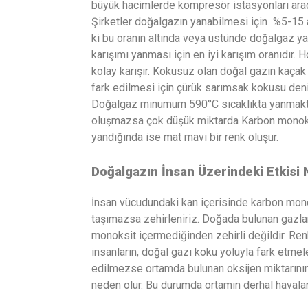
büyük hacimlerde kompresör istasyonları aracılı
Şirketler doğalgazın yanabilmesi için %5-15 aras
ki bu oranın altında veya üstünde doğalgaz 
karışımı yanması için en iyi karışım oranıdır. 
kolay karışır. Kokusuz olan doğal gazın kaçak
fark edilmesi için çürük sarımsak kokusu den
Doğalgaz minumum 590°C sıcaklıkta yanmakta
oluşmazsa çok düşük miktarda Karbon monoksi
yandığında ise mat mavi bir renk oluşur.
Doğalgazın İnsan Üzerindeki Etkisi 
İnsan vücudundaki kan içerisinde karbon mon
taşımazsa zehirleniriz. Doğada bulunan gazlar
monoksit içermediğinden zehirli değildir. Re
insanların, doğal gazı koku yoluyla fark etmel
edilmezse ortamda bulunan oksijen miktarını
neden olur. Bu durumda ortamın derhal havalan