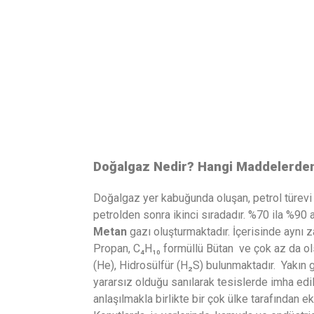
Doğalgaz Nedir? Hangi Maddelerde
Doğalgaz yer kabuğunda oluşan, petrol türevi b
petrolden sonra ikinci sıradadır. %70 ila %90
Metan
gazı oluşturmaktadır. İçerisinde aynı 
Propan, C₄H₁₀ formüllü Bütan ve çok az da ol
(He), Hidrosülfür (H₂S) bulunmaktadır. Yakın 
yararsız olduğu sanılarak tesislerde imha edil
anlaşılmakla birlikte bir çok ülke tarafından e