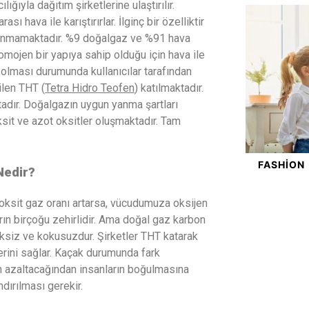
ğıyla dağıtım şirketlerine ulaştırılır.
ı hava ile karıştırırlar. İlginç bir özelliktir
yanmamaktadır. %9 doğalgaz ve %91 hava
Homojen bir yapıya sahip olduğu için hava ile
 olması durumunda kullanıcılar tarafından
ilen THT (
Tetra Hidro Teofen
) katılmaktadır.
dır. Doğalgazın uygun yanma şartları
t ve azot oksitler oluşmaktadır. Tam
FASHION
Nedir?
oksit gaz oranı artarsa, vücudumuza oksijen
ın birçoğu zehirlidir. Ama doğal gaz karbon
nksiz ve kokusuzdur. Şirketler THT katarak
erini sağlar. Kaçak durumunda fark
n azaltacağından insanların boğulmasına
dırılması gerekir.