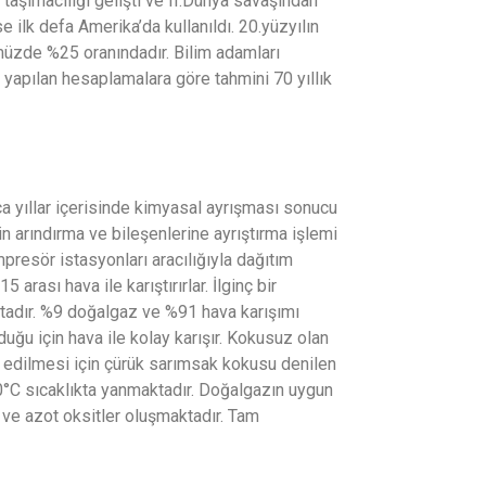
ı taşımacılığı gelişti ve II.Dünya savaşından
e ilk defa Amerika’da kullanıldı. 20.yüzyılın
müzde %25 oranındadır. Bilim adamları
 yapılan hesaplamalara göre tahmini 70 yıllık
 yıllar içerisinde kimyasal ayrışması sonucu
in arındırma ve bileşenlerine ayrıştırma işlemi
resör istasyonları aracılığıyla dağıtım
 arası hava ile karıştırırlar. İlginç bir
ktadır. %9 doğalgaz ve %91 hava karışımı
duğu için hava ile kolay karışır. Kokusuz olan
k edilmesi için çürük sarımsak kokusu denilen
°C sıcaklıkta yanmaktadır. Doğalgazın uygun
ve azot oksitler oluşmaktadır. Tam