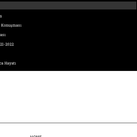
ş
i Konuşması
ası
021-2022
ca Hayatı
HOME