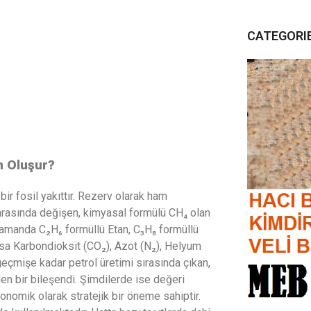
CATEGORI
n Oluşur?
ir fosil yakıttır. Rezerv olarak ham
 arasında değişen, kimyasal formülü CH₄ olan
zamanda C₂H₆ formüllü Etan, C₃H₈ formüllü
sa Karbondioksit (CO₂), Azot (N₂), Helyum
geçmişe kadar petrol üretimi sırasında çıkan,
en bir bileşendi. Şimdilerde ise değeri
konomik olarak stratejik bir öneme sahiptir.