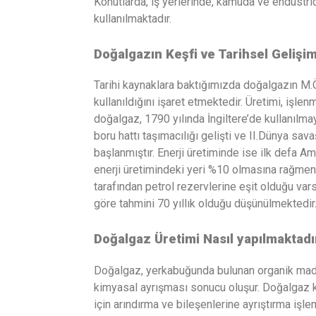
Konutlarda, iş yerlerinde, kamuda ve endüstrid
kullanılmaktadır.
Doğalgazın Keşfi ve Tarihsel Gelişim
Tarihi kaynaklara baktığımızda doğalgazın M.Ö
kullanıldığını işaret etmektedir. Üretimi, işl
doğalgaz, 1790 yılında İngiltere’de kullanılmay
boru hattı taşımacılığı gelişti ve II.Dünya sa
başlanmıştır. Enerji üretiminde ise ilk defa Ame
enerji üretimindeki yeri %10 olmasına rağme
tarafından petrol rezervlerine eşit olduğu va
göre tahmini 70 yıllık olduğu düşünülmektedir
Doğalgaz Üretimi Nasıl yapılmaktadı
Doğalgaz, yerkabuğunda bulunan organik madde
kimyasal ayrışması sonucu oluşur. Doğalgaz ku
için arındırma ve bileşenlerine ayrıştırma işl