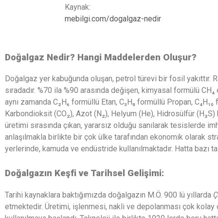
Kaynak:
mebilgi.com/dogalgaz-nedir
Doğalgaz Nedir? Hangi Maddelerden Oluşur?
Doğalgaz yer kabuğunda oluşan, petrol türevi bir fosil yakıttır.
sıradadır. %70 ila %90 arasında değişen, kimyasal formülü CH₄
aynı zamanda C₂H₆ formüllü Etan, C₃H₈ formüllü Propan, C₄H₁₀ 
Karbondioksit (CO₂), Azot (N₂), Helyum (He), Hidrosülfür (H₂S)
üretimi sırasında çıkan, yararsız olduğu sanılarak tesislerde im
anlaşılmakla birlikte bir çok ülke tarafından ekonomik olarak stra
yerlerinde, kamuda ve endüstride kullanılmaktadır. Hatta bazı taş
Doğalgazın Keşfi ve Tarihsel Gelişimi:
Tarihi kaynaklara baktığımızda doğalgazın M.Ö. 900 lü yıllarda
Ç
etmektedir. Üretimi, işlenmesi, nakli ve depolanması çok kolay 