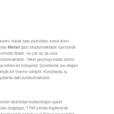
 Rezerv olarak ham petrolden sonra ikinci
 olan
Metan
gazı oluşturmaktadır. İçerisinde
formüllü Bütan ve çok az da olsa
 bulunmaktadır. Yakın geçmişe kadar petrol
ha edilen bir bileşendi. Şimdilerde ise değeri
tejik bir öneme sahiptir. Konutlarda, iş
ıtlarda dahi kullanılmaktadır.
inliler
tarafından kullanıldığını işaret
olan doğalgaz, 1790 yılında İngiltere’de