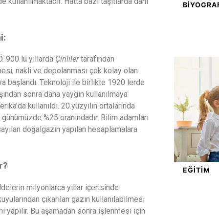
e kullanılmaktadır. Hatta bazı taşıtlarda dahi
BIYOGRA
i:
. 900 lü yıllarda
Çinliler
tarafından
enmesi, nakli ve depolanması çok kolay olan
a başlandı. Teknoloji ile birlikte 1920 lerde
vaşından sonra daha yaygın kullanılmaya
rika’da kullanıldı. 20.yüzyılın ortalarında
n günümüzde %25 oranındadır. Bilim adamları
rsayılan doğalgazın yapılan hesaplamalara
.
r?
EĞITIM
lerin milyonlarca yıllar içerisinde
yularından çıkarılan gazın kullanılabilmesi
emi yapılır. Bu aşamadan sonra işlenmesi için