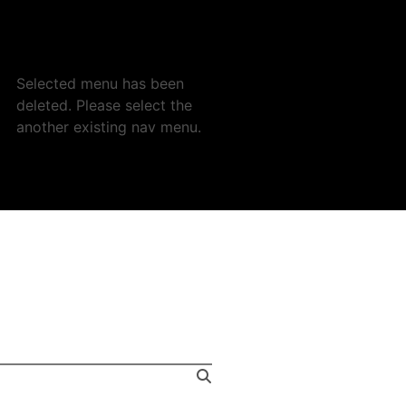
Selected menu has been
deleted. Please select the
another existing nav menu.