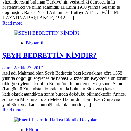
yüzünde resmi bulunan Türkiye’nin yetiştirdiği dünyaca ünlü
Matematikçi ve bilim adamıdır. 11 Ekim 1910 yılında Selanik’te
doğmuştur. Babası Yusuf Arf, annesi Lütfiye Arf’tır. EĞİTİM
HAYATINA BAŞLANGIÇ 1912 […]
Read more
Biyografi
ŞEYH BEDRETTİN KİMDİR?
admin
Aralık 27, 2017
Asıl adı Mahmud olan Şeyh Bedrettin bazı kaynaklara göre 1358
yılında doğduğu söylense de babası 2.İzzeddin Keykavus’un torunu
olduğu söylenen İsrail’in Edirne’nin fethinden (1361) sonra Samona
(Bu günkü Yunanistan topraklarında bulunan Simavna) kazasına
kadı olarak atandıktan sonra burada doğduğu bilinmektedir. Annesi
sonradan Müslüman olan Melek Hatun’dur. İbn-i Kadi Simavna
yani Simavna kadısının oğlu olarak tanındı. […]
Read more
Eğitim