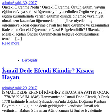
admin
Aralık 30, 2017
Önceki Öğrenme Nedir? Önceki Öğrenme, Örgün eğitim, yaygın
eğitim ve/veya serbest öğrenme yoluyla edinilen Örgün ve yaygın
eğitim kurumlarında verilen eğitimin dışında bir amaç veya niyet
olmaksızın kazanılan öğrenmeden, bilinçli ve niyetlenmiş
öğrenmeye kadar deneyime dayalı her türlü öğrenme ve kazanımları
ifade eder. Önceki Öğrenmeler Nasıl Belgelendirilir? Ülkemizde
Mesleki açıdan Önceki Öğrenmelerin belgeye dönüştürülmesi
temelde […]
Read more
Biyografi
İsmail Dede Efendi Kimdir? Kısaca
Hayatı
admin
Aralık 29, 2017
İSMAİL DEDE EFENDİ KİMDİR? KISACA HAYATI (9 OCAK
1778-26 KASIM 1846) Hammamizade İsmail Dede Efendi, 9 Ocak
1778 tarihinde İstanbul Şehzadebaşı’nda doğdu. Doğumu Kurban
Bayramının ilk gününe denk geldiğinden kendisine İsmail adı
verilmiştir. Babası Süleyman Ağa o zaman ki Suriye Eyaletinde