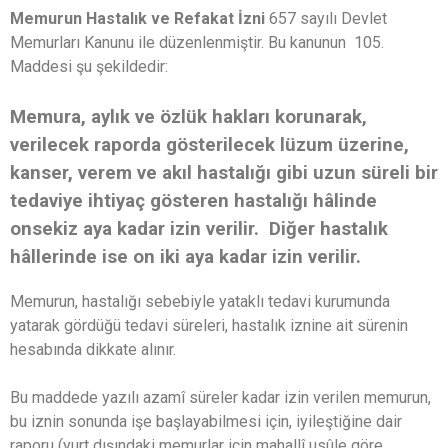
Memurun Hastalık ve Refakat İzni
657 sayılı Devlet
Memurları Kanunu ile düzenlenmiştir. Bu kanunun 105.
Maddesi şu şekildedir:
Memura, aylık ve özlük hakları korunarak,
verilecek raporda gösterilecek lüzum üzerine,
kanser, verem ve akıl hastalığı gibi uzun süreli bir
tedaviye ihtiyaç gösteren hastalığı hâlinde
onsekiz aya kadar izin verilir. Diğer hastalık
hâllerinde ise on iki aya kadar izin verilir.
Memurun, hastalığı sebebiyle yataklı tedavi kurumunda
yatarak gördüğü tedavi süreleri, hastalık iznine ait sürenin
hesabında dikkate alınır.
Bu maddede yazılı azamî süreler kadar izin verilen memurun,
bu iznin sonunda işe başlayabilmesi için, iyileştiğine dair
raporu (yurt dışındaki memurlar için mahallî usûle göre