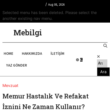
/
Aug 08, 2026
Selected menu has been deleted. Please select the
another existing nav menu.
Mebilgi
HOME
HAKKIMIZDA
İLETIŞIM
YAZ GÖNDER
Mevzuat
Memur Hastalık Ve Refakat
İznini Ne Zaman Kullanır?