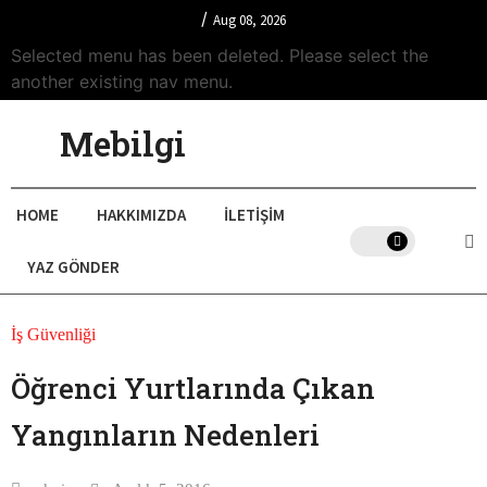
/
Aug 08, 2026
Selected menu has been deleted. Please select the
another existing nav menu.
Mebilgi
HOME
HAKKIMIZDA
İLETIŞIM
YAZ GÖNDER
İş Güvenliği
Öğrenci Yurtlarında Çıkan
Yangınların Nedenleri