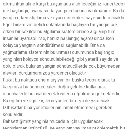
çıkma ihtimaline karşı bu aşamada alabileceğimiz ikinci tedbir
ise başlangıç aşamasında yangının farkına varılmasıdır. Bu da
yangın erken algılama ve uyarı sistemleri sayesinde olacaktır.
Eğer binamızın belirli noktalarında başlayan bir yangın çok
erken bir şekilde bu algılama sistemlerince algılanıp tüm
insanlar uyarılabilirse, henüz başlangıç aşamasında iken
kolayca yangının söndürülmesi sağlanabilir. Bina da
yağmurlama sisteminin bulunması durumunda başlangıç
yangınları kolayca söndürülebileceği gibi yeterli sayıda ve
dolu olarak bulunan yangın söndürücülerde çok büyümeden
alevleri durdurmamızda yardımcı olacaktır.
Fakat bu noktada önem taşıyan bir başka tedbir olarak ta
karşımıza bu söndürücüleri doğru şekilde kullanarak
müdahalede bulunabilecek kişilerin eğitilmesi gelmektedir.
Bu eğitim ve ilgili kişilerin yönlendirmesi ile yapılacak
tatbikatlar bina yöneticilerinin ihmal etmemesi gereken
konulardır.
Bahsettiğimiz yangınla mücadele için uygulanacak
tedbirlerden üçüncüsü ise yangının yayılmasını önlemektir, bu