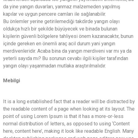
da yine yangın duvarları, yanmaz malzemeden yapılmış
kapılar ve uygun pencere camları ile sağlanabilir.
Bu önlemler yerine getirilemediği takdirde yangın olayı
oldukça hızlı bir şekilde büyüyecek ve binada bulunan
kişilerin güvenli bölgelere tahliyesi önem kazanacaktır, bunun
içinde gereken en önemli araç acil durum yani yangın
merdivenleridir. Acaba bina da yangın merdiveni var mı ya da
yeterli sayıda mı? Bu sorunun cevabı ilgili kişiler tarafından
yangın olayı yaşanmadan mutlaka araştırılmalıdır.
Mebilgi
It is a long established fact that a reader will be distracted by
the readable content of a page when looking at its layout. The
point of using Lorem Ipsum is that it has a more-or-less
normal distribution of letters, as opposed to using ‘Content
here, content here’, making it look like readable English. Many