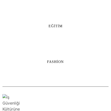
EĞITIM
FASHION