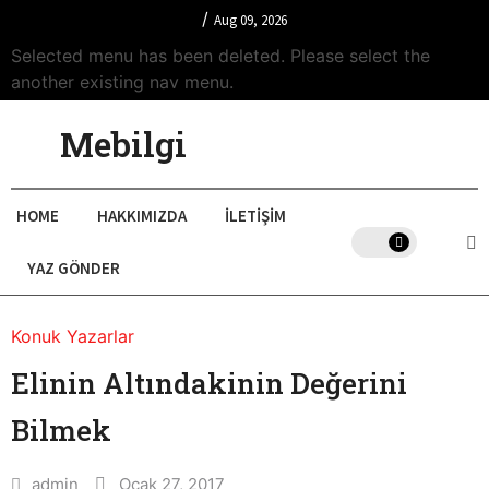
/
Aug 09, 2026
Selected menu has been deleted. Please select the
another existing nav menu.
Mebilgi
HOME
HAKKIMIZDA
İLETIŞIM
YAZ GÖNDER
Konuk Yazarlar
Elinin Altındakinin Değerini
Bilmek
admin
Ocak 27, 2017