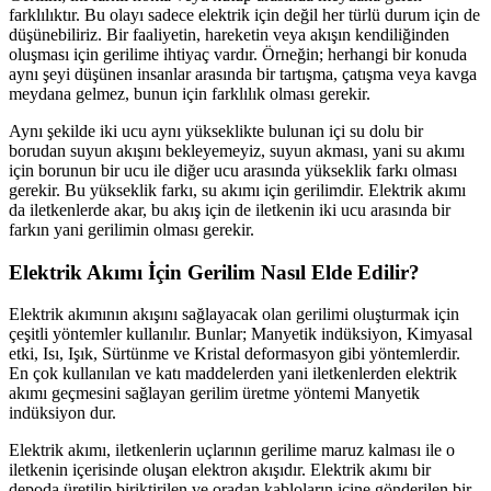
farklılıktır. Bu olayı sadece elektrik için değil her türlü durum için de
düşünebiliriz. Bir faaliyetin, hareketin veya akışın kendiliğinden
oluşması için gerilime ihtiyaç vardır. Örneğin; herhangi bir konuda
aynı şeyi düşünen insanlar arasında bir tartışma, çatışma veya kavga
meydana gelmez, bunun için farklılık olması gerekir.
Aynı şekilde iki ucu aynı yükseklikte bulunan içi su dolu bir
borudan suyun akışını bekleyemeyiz, suyun akması, yani su akımı
için borunun bir ucu ile diğer ucu arasında yükseklik farkı olması
gerekir. Bu yükseklik farkı, su akımı için gerilimdir. Elektrik akımı
da iletkenlerde akar, bu akış için de iletkenin iki ucu arasında bir
farkın yani gerilimin olması gerekir.
Elektrik Akımı İçin Gerilim Nasıl Elde Edilir?
Elektrik akımının akışını sağlayacak olan gerilimi oluşturmak için
çeşitli yöntemler kullanılır. Bunlar; Manyetik indüksiyon, Kimyasal
etki, Isı, Işık, Sürtünme ve Kristal deformasyon gibi yöntemlerdir.
En çok kullanılan ve katı maddelerden yani iletkenlerden elektrik
akımı geçmesini sağlayan gerilim üretme yöntemi Manyetik
indüksiyon dur.
Elektrik akımı, iletkenlerin uçlarının gerilime maruz kalması ile o
iletkenin içerisinde oluşan elektron akışıdır. Elektrik akımı bir
depoda üretilip biriktirilen ve oradan kabloların içine gönderilen bir