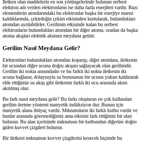
İletken olan maddelerin en son yörüngelerinde bulunan serbest
elektron adı verilen elektronların ise daha fazla enerjileri vardır. Bazı
elementlerin atomlarındaki bu elektronlar başka bir enerjiye maruz
kaldıklarında, çekirdeğin çekim etkisinden kurtularak, bulundukları
atomdan ayrılabilirler. Gerilimin etkisinde kalan bu serbest
elektronların bulundukları atomdan bir diğer atoma, oradan da başka
atoma akışları elektrik akımını meydana getirir.
Gerilim Nasıl Meydana Gelir?
Elektronları bulundukları atomdan koparıp, diğer atomlara, iletkenin
bir ucundan diğer ucuna doğru akışını sağlayacak olan gerilimdir.
Gerilim iki nokta arasındadır ve bu farklı iki nokta iletkenin iki
ucuna bağlanır, dolayısıyla su borusunun bir ucunu yukarı kaldırarak
elde ettiğimiz su akışı gibi iletkenin farklı iki ucu arasında akım
akıtılmış olur.
Bu fark nasıl meydana gelir? Bu farkı oluşturan en çok kullanılan
gerilim üretme yöntemi manyetik indüksiyon dur. Bunun için
manyetik alana ihtiyaç vardır. Mıknatısların iki farklı kutbu vardır ve
bunlar arasında göremediğimiz ama etkisini fark ettiğimiz bir alan
bulunur. Bu alan içerisinde mıknatısın bir kutbundan diğerine doğru
giden kuvvet çizgileri bulunur.
Bir iletkeni mıknatısın kuvvet çizgilerini kesecek biçimde bu