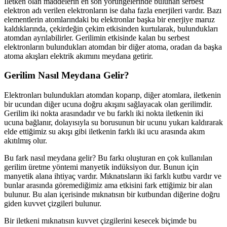
İletken olan maddelerin en son yörüngelerinde bulunan serbest
elektron adı verilen elektronların ise daha fazla enerjileri vardır. Bazı
elementlerin atomlarındaki bu elektronlar başka bir enerjiye maruz
kaldıklarında, çekirdeğin çekim etkisinden kurtularak, bulundukları
atomdan ayrılabilirler. Gerilimin etkisinde kalan bu serbest
elektronların bulundukları atomdan bir diğer atoma, oradan da başka
atoma akışları elektrik akımını meydana getirir.
Gerilim Nasıl Meydana Gelir?
Elektronları bulundukları atomdan koparıp, diğer atomlara, iletkenin
bir ucundan diğer ucuna doğru akışını sağlayacak olan gerilimdir.
Gerilim iki nokta arasındadır ve bu farklı iki nokta iletkenin iki
ucuna bağlanır, dolayısıyla su borusunun bir ucunu yukarı kaldırarak
elde ettiğimiz su akışı gibi iletkenin farklı iki ucu arasında akım
akıtılmış olur.
Bu fark nasıl meydana gelir? Bu farkı oluşturan en çok kullanılan
gerilim üretme yöntemi manyetik indüksiyon dur. Bunun için
manyetik alana ihtiyaç vardır. Mıknatısların iki farklı kutbu vardır ve
bunlar arasında göremediğimiz ama etkisini fark ettiğimiz bir alan
bulunur. Bu alan içerisinde mıknatısın bir kutbundan diğerine doğru
giden kuvvet çizgileri bulunur.
Bir iletkeni mıknatısın kuvvet çizgilerini kesecek biçimde bu