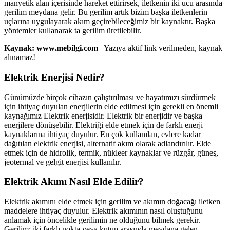
manyetik alan içerisinde hareket ettirirsek, iletkenin iki ucu arasında
gerilim meydana gelir. Bu gerilim artık bizim başka iletkenlerin
uçlarına uygulayarak akım geçirebileceğimiz bir kaynaktır. Başka
yöntemler kullanarak ta gerilim üretilebilir.
Kaynak: www.mebilgi.com
– Yazıya aktif link verilmeden, kaynak
alınamaz!
Elektrik Enerjisi Nedir?
Günümüzde birçok cihazın çalıştırılması ve hayatımızı sürdürmek
için ihtiyaç duyulan enerjilerin elde edilmesi için gerekli en önemli
kaynağımız Elektrik enerjisidir. Elektrik bir enerjidir ve başka
enerjilere dönüşebilir. Elektriği elde etmek için de farklı enerji
kaynaklarına ihtiyaç duyulur. En çok kullanılan, evlere kadar
dağıtılan elektrik enerjisi, alternatif akım olarak adlandırılır. Elde
etmek için de hidrolik, termik, nükleer kaynaklar ve rüzgâr, güneş,
jeotermal ve gelgit enerjisi kullanılır.
Elektrik Akımı Nasıl Elde Edilir?
Elektrik akımını elde etmek için gerilim ve akımın doğacağı iletken
maddelere ihtiyaç duyulur. Elektrik akımının nasıl oluştuğunu
anlamak için öncelikle gerilimin ne olduğunu bilmek gerekir.
Gerilim; iki farklı nokta veya kutup arasında meydana gelen