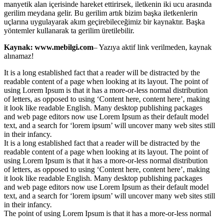
manyetik alan içerisinde hareket ettirirsek, iletkenin iki ucu arasında
gerilim meydana gelir. Bu gerilim artık bizim başka iletkenlerin
uçlarına uygulayarak akım geçirebileceğimiz bir kaynaktır. Başka
yöntemler kullanarak ta gerilim üretilebilir.
Kaynak: www.mebilgi.com
– Yazıya aktif link verilmeden, kaynak
alınamaz!
It is a long established fact that a reader will be distracted by the
readable content of a page when looking at its layout. The point of
using Lorem Ipsum is that it has a more-or-less normal distribution
of letters, as opposed to using ‘Content here, content here’, making
it look like readable English. Many desktop publishing packages
and web page editors now use Lorem Ipsum as their default model
text, and a search for ‘lorem ipsum’ will uncover many web sites still
in their infancy.
It is a long established fact that a reader will be distracted by the
readable content of a page when looking at its layout. The point of
using Lorem Ipsum is that it has a more-or-less normal distribution
of letters, as opposed to using ‘Content here, content here’, making
it look like readable English. Many desktop publishing packages
and web page editors now use Lorem Ipsum as their default model
text, and a search for ‘lorem ipsum’ will uncover many web sites still
in their infancy.
The point of using Lorem Ipsum is that it has a more-or-less normal