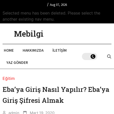
/
Aug 07, 2026
Selected menu has been deleted. Please select the
another existing nav menu.
Mebilgi
HOME
HAKKIMIZDA
İLETIŞIM
YAZ GÖNDER
Eğitim
Eba’ya Giriş Nasıl Yapılır? Eba’ya
Giriş Şifresi Almak
admin
Mart 19, 2020