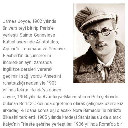
James Joyce, 1902 yılında
üniversiteyi bitirip Paris’e
yerleşti. Sainte-Genevieve
Kütüphanesinde Aristotales,
Aquino’lu Tommaso ve Gustave
Flaubert’in düşüncelerini
incelerken aynı zamanda
İngilizce dersleri vererek
geçimini sağlıyordu. Annesini
rahatsızlığı nedeniyle 1903
yılında tekrar İrlanda’ya dönen
Joyce, 1904 yılında Avusturya-Macaristan’ın Pula şehrinde
bulunan Berlitz Okulunda öğretmen olarak çalışmak üzere kız
arkadaşı -ki daha sonra eşi olacak- Nora Barnacie ile birlikte
ülkesini terk etti. 1905 yılında kardeşi Stanislaus’u da alarak
İtalya’nın Trieste şehrine yerleştiler. 1906 yılında Roma’da bir