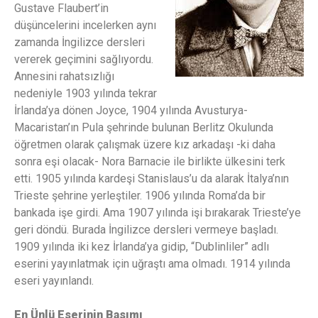
Gustave Flaubert’in
düşüncelerini incelerken aynı
zamanda İngilizce dersleri
vererek geçimini sağlıyordu.
Annesini rahatsızlığı
nedeniyle 1903 yılında tekrar
İrlanda’ya dönen Joyce, 1904 yılında Avusturya-
Macaristan’ın Pula şehrinde bulunan Berlitz Okulunda
öğretmen olarak çalışmak üzere kız arkadaşı -ki daha
sonra eşi olacak- Nora Barnacie ile birlikte ülkesini terk
etti. 1905 yılında kardeşi Stanislaus’u da alarak İtalya’nın
Trieste şehrine yerleştiler. 1906 yılında Roma’da bir
bankada işe girdi. Ama 1907 yılında işi bırakarak Trieste’ye
geri döndü. Burada İngilizce dersleri vermeye başladı.
1909 yılında iki kez İrlanda’ya gidip, “Dublinliler” adlı
eserini yayınlatmak için uğraştı ama olmadı. 1914 yılında
eseri yayınlandı.
En Ünlü Eserinin Basımı