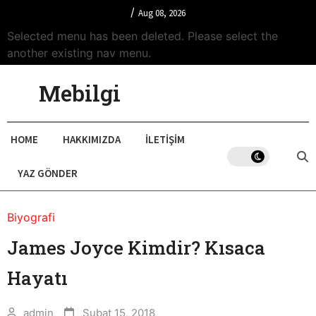
/
Aug 08, 2026
Selected menu has been deleted. Please select the
another existing nav menu.
Mebilgi
HOME
HAKKIMIZDA
İLETIŞIM
YAZ GÖNDER
Biyografi
James Joyce Kimdir? Kısaca
Hayatı
admin
Şubat 15, 2018