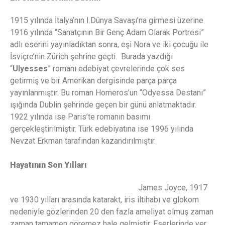
1915 yılında İtalya’nın I.Dünya Savaşı’na girmesi üzerine
1916 yılında “Sanatçının Bir Genç Adam Olarak Portresi”
adlı eserini yayınladıktan sonra, eşi Nora ve iki çocuğu ile
İsviçre’nin Zürich şehrine geçti. Burada yazdığı
“
Ulyesses
” romanı edebiyat çevrelerinde çok ses
getirmiş ve bir Amerikan dergisinde parça parça
yayınlanmıştır. Bu roman Homeros’un “Odyessa Destanı”
ışığında Dublin şehrinde geçen bir günü anlatmaktadır.
1922 yılında ise Paris’te romanın basımı
gerçekleştirilmiştir. Türk edebiyatına ise 1996 yılında
Nevzat Erkman tarafından kazandırılmıştır.
Hayatının Son Yılları
James Joyce, 1917
ve 1930 yılları arasında katarakt, iris iltihabı ve glokom
nedeniyle gözlerinden 20 den fazla ameliyat olmuş zaman
zaman tamamen göremez hale gelmiştir. Eserlerinde yer