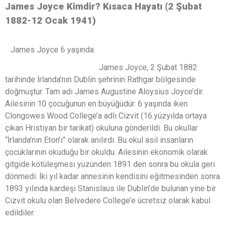
James Joyce Kimdir? Kısaca Hayatı (2 Şubat
1882-12 Ocak 1941)
James Joyce 6 yaşında
James Joyce, 2 Şubat 1882
tarihinde İrlanda’nın Dublin şehrinin Rathgar bölgesinde
doğmuştur. Tam adı James Augustine Aloysius Joyce’dir.
Ailesinin 10 çocuğunun en büyüğüdür. 6 yaşında iken
Clongowes Wood College’a adlı Cizvit (16.yüzyılda ortaya
çıkan Hristiyan bir tarikat) okuluna gönderildi. Bu okullar
“İrlanda’nın Eton’ı” olarak anılırdı. Bu okul asil insanların
çocuklarının okuduğu bir okuldu. Ailesinin ekonomik olarak
gitgide kötüleşmesi yüzünden 1891 den sonra bu okula geri
dönmedi. İki yıl kadar annesinin kendisini eğitmesinden sonra
1893 yılında kardeşi Stanislaus ile Dublin’de bulunan yine bir
Cizvit okulu olan Belvedere College’e ücretsiz olarak kabul
edildiler.