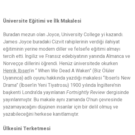
Üniversite Eğitimi ve İlk Makalesi
Buradan mezun olan Joyce, University College yi kazandı.
James Joyce buradaki Cizvit rahiplerinin verdiği ilahiyat
eğitiminin yerine modern diller ve felsefe eğitimi almayı
tercih etti. İngiliz ve Fransız edebiyatının yanında Almanca ve
Norveççe dillerini öğrendi. Henüz üniversitede okurken
Henrik Ibsen
’in “ When We Dead A Waken” (Biz Ölüler
Uyanınca) adlı oyunu hakkında yazdığı makalesi “Ibsen’s New
Drama” (İbsen’in Yeni Tiyatrosu) 1900 yılında İngiltere’nin
başkenti Londra’da yayınlanan
Fortnightly Review
dergisinde
yayınlanmıştır. Bu makale aynı zamanda O’nun çevresinde
yazamayacağını düşünen insanlar için bir delil olmuş ve
yazabileceğini herkese kanıtlamıştır.
Ülkesini Terketmesi