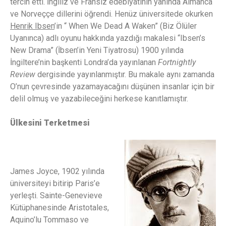
tercih etti. İngiliz ve Fransız edebiyatının yanında Almanca
ve Norveççe dillerini öğrendi. Henüz üniversitede okurken
Henrik Ibsen
’in “ When We Dead A Waken” (Biz Ölüler
Uyanınca) adlı oyunu hakkında yazdığı makalesi “Ibsen’s
New Drama” (İbsen’in Yeni Tiyatrosu) 1900 yılında
İngiltere’nin başkenti Londra’da yayınlanan
Fortnightly
Review
dergisinde yayınlanmıştır. Bu makale aynı zamanda
O’nun çevresinde yazamayacağını düşünen insanlar için bir
delil olmuş ve yazabileceğini herkese kanıtlamıştır.
Ülkesini Terketmesi
James Joyce, 1902 yılında
üniversiteyi bitirip Paris’e
yerleşti. Sainte-Genevieve
Kütüphanesinde Aristotales,
Aquino’lu Tommaso ve