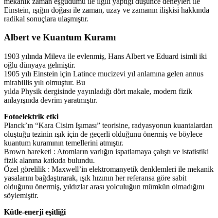
mekanik zaman eşgüdümü ile ilgili yaptığı düşünce deneyleri ile
Einstein, ışığın doğası ile zaman, uzay ve zamanın ilişkisi hakkında
radikal sonuçlara ulaşmıştır.
Albert ve Kuantum Kuramı
1903 yılında Mileva ile evlenmiş, Hans Albert ve Eduard isimli iki
oğlu dünyaya gelmiştir.
1905 yılı Einstein için Latince mucizevi yıl anlamına gelen annus
mirabillis yılı olmuştur. Bu
yılda Physik dergisinde yayınladığı dört makale, modern fizik
anlayışında devrim yaratmıştır.
Fotoelektrik etki
Planck’ın “Kara Cisim Işıması” teorisine, radyasyonun kuantalardan
oluştuğu tezinin ışık için de geçerli olduğunu önermiş ve böylece
kuantum kuramının temellerini atmıştır.
Brown hareketi : Atomların varlığın ispatlamaya çalıştı ve istatistiki
fizik alanına katkıda bulundu.
Özel görelilik : Maxwell’in elektromanyetik denklemleri ile mekanik
yasalarını bağdaştırarak, ışık hızının her referansa göre sabit
olduğunu önermiş, yıldızlar arası yolculuğun mümkün olmadığını
söylemiştir.
Kütle-enerji eşitliği