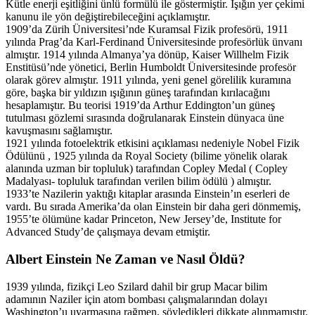
Kütle enerji eşitliğini ünlü formülü ile göstermiştir. Işığın yer çekimi
kanunu ile yön değiştirebileceğini açıklamıştır.
1909’da Zürih Üniversitesi’nde Kuramsal Fizik profesörü, 1911
yılında Prag’da Karl-Ferdinand Üniversitesinde profesörlük ünvanı
almıştır. 1914 yılında Almanya’ya dönüp, Kaiser Willhelm Fizik
Enstitüsü’nde yönetici, Berlin Humboldt Üniversitesinde profesör
olarak görev almıştır. 1911 yılında, yeni genel görelilik kuramına
göre, başka bir yıldızın ışığının güneş tarafından kırılacağını
hesaplamıştır. Bu teorisi 1919’da Arthur Eddington’un güneş
tutulması gözlemi sırasında doğrulanarak Einstein dünyaca üne
kavuşmasını sağlamıştır.
1921 yılında fotoelektrik etkisini açıklaması nedeniyle Nobel Fizik
Ödülünü , 1925 yılında da Royal Society (bilime yönelik olarak
alanında uzman bir topluluk) tarafından Copley Medal ( Copley
Madalyası- topluluk tarafından verilen bilim ödülü ) almıştır.
1933’te Nazilerin yaktığı kitaplar arasında Einstein’ın eserleri de
vardı. Bu sırada Amerika’da olan Einstein bir daha geri dönmemiş,
1955’te ölümüne kadar Princeton, New Jersey’de, Institute for
Advanced Study’de çalışmaya devam etmiştir.
Albert Einstein Ne Zaman ve Nasıl Öldü?
1939 yılında, fizikçi Leo Szilard dahil bir grup Macar bilim
adamının Naziler için atom bombası çalışmalarından dolayı
Washington’u uyarmasına rağmen, söyledikleri dikkate alınmamıştır.