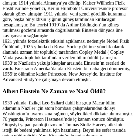
almıştır. 1914 yılında Almanya’ya dönüp, Kaiser Willhelm Fizik
Enstitüsü’nde yönetici, Berlin Humboldt Üniversitesinde profesör
olarak görev almıştır. 1911 yılında, yeni genel görelilik kuramına
göre, başka bir yıldızın ışığının güneş tarafından kırılacağını
hesaplamıştır. Bu teorisi 1919’da Arthur Eddington’un güneş
tutulması gözlemi sırasında doğrulanarak Einstein dünyaca üne
kavuşmasını sağlamıştır.
1921 yılında fotoelektrik etkisini açıklaması nedeniyle Nobel Fizik
Ödülünü , 1925 yılında da Royal Society (bilime yönelik olarak
alanında uzman bir topluluk) tarafından Copley Medal ( Copley
Madalyası- topluluk tarafından verilen bilim ödülü ) almıştır.
1933’te Nazilerin yaktığı kitaplar arasında Einstein’ın eserleri de
vardı. Bu sırada Amerika’da olan Einstein bir daha geri dönmemiş,
1955’te ölümüne kadar Princeton, New Jersey’de, Institute for
Advanced Study’de çalışmaya devam etmiştir.
Albert Einstein Ne Zaman ve Nasıl Öldü?
1939 yılında, fizikçi Leo Szilard dahil bir grup Macar bilim
adamının Naziler için atom bombası çalışmalarından dolayı
Washington’u uyarmasına rağmen, söyledikleri dikkate alınmamıştır.
76 yaşında, Princeton Hastanesi’nde iç kanam sonucu ölmüştür.
Otopsiyi yapan patoloji uzmanı Thomas Stoltz Harvey ailesinin
isteği ile bedeni yakılması için hazırlamış. Beyni ise sefer tasında
evine götürmüştür. Yani Einstein’ın beyni çalınmıştır.