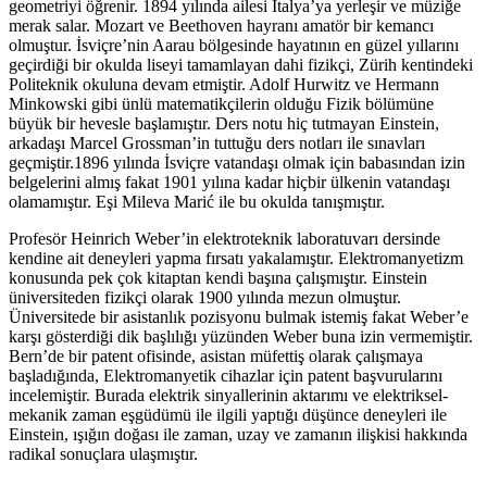
geometriyi öğrenir. 1894 yılında ailesi İtalya’ya yerleşir ve müziğe
merak salar. Mozart ve Beethoven hayranı amatör bir kemancı
olmuştur. İsviçre’nin Aarau bölgesinde hayatının en güzel yıllarını
geçirdiği bir okulda liseyi tamamlayan dahi fizikçi, Zürih kentindeki
Politeknik okuluna devam etmiştir. Adolf Hurwitz ve Hermann
Minkowski gibi ünlü matematikçilerin olduğu Fizik bölümüne
büyük bir hevesle başlamıştır. Ders notu hiç tutmayan Einstein,
arkadaşı Marcel Grossman’in tuttuğu ders notları ile sınavları
geçmiştir.1896 yılında İsviçre vatandaşı olmak için babasından izin
belgelerini almış fakat 1901 yılına kadar hiçbir ülkenin vatandaşı
olamamıştır. Eşi Mileva Marić ile bu okulda tanışmıştır.
Profesör Heinrich Weber’in elektroteknik laboratuvarı dersinde
kendine ait deneyleri yapma fırsatı yakalamıştır. Elektromanyetizm
konusunda pek çok kitaptan kendi başına çalışmıştır. Einstein
üniversiteden fizikçi olarak 1900 yılında mezun olmuştur.
Üniversitede bir asistanlık pozisyonu bulmak istemiş fakat Weber’e
karşı gösterdiği dik başlılığı yüzünden Weber buna izin vermemiştir.
Bern’de bir patent ofisinde, asistan müfettiş olarak çalışmaya
başladığında, Elektromanyetik cihazlar için patent başvurularını
incelemiştir. Burada elektrik sinyallerinin aktarımı ve elektriksel-
mekanik zaman eşgüdümü ile ilgili yaptığı düşünce deneyleri ile
Einstein, ışığın doğası ile zaman, uzay ve zamanın ilişkisi hakkında
radikal sonuçlara ulaşmıştır.