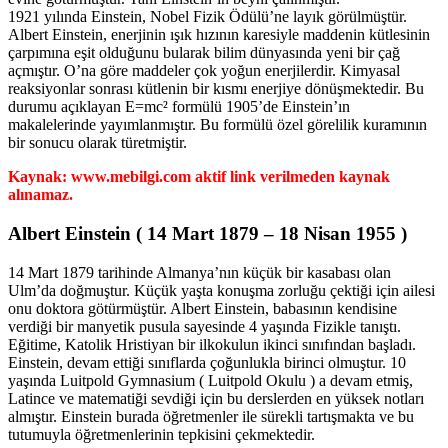
1921 yılında Einstein, Nobel Fizik Ödülü’ne layık görülmüştür.
Albert Einstein, enerjinin ışık hızının karesiyle maddenin kütlesinin
çarpımına eşit olduğunu bularak bilim dünyasında yeni bir çağ
açmıştır. O’na göre maddeler çok yoğun enerjilerdir. Kimyasal
reaksiyonlar sonrası kütlenin bir kısmı enerjiye dönüşmektedir. Bu
durumu açıklayan E=mc² formülü 1905’de Einstein’ın
makalelerinde yayımlanmıştır. Bu formülü özel görelilik kuramının
bir sonucu olarak türetmiştir.
Kaynak: www.mebilgi.com aktif link verilmeden kaynak
alınamaz.
Albert Einstein ( 14 Mart 1879 – 18 Nisan 1955 )
14 Mart 1879 tarihinde Almanya’nın küçük bir kasabası olan
Ulm’da doğmuştur. Küçük yaşta konuşma zorluğu çektiği için ailesi
onu doktora götürmüştür. Albert Einstein, babasının kendisine
verdiği bir manyetik pusula sayesinde 4 yaşında Fizikle tanıştı.
Eğitime, Katolik Hristiyan bir ilkokulun ikinci sınıfından başladı.
Einstein, devam ettiği sınıflarda çoğunlukla birinci olmuştur. 10
yaşında Luitpold Gymnasium ( Luitpold Okulu ) a devam etmiş,
Latince ve matematiği sevdiği için bu derslerden en yüksek notları
almıştır. Einstein burada öğretmenler ile sürekli tartışmakta ve bu
tutumuyla öğretmenlerinin tepkisini çekmektedir.