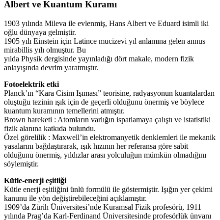
Albert ve Kuantum Kuramı
1903 yılında Mileva ile evlenmiş, Hans Albert ve Eduard isimli iki
oğlu dünyaya gelmiştir.
1905 yılı Einstein için Latince mucizevi yıl anlamına gelen annus
mirabillis yılı olmuştur. Bu
yılda Physik dergisinde yayınladığı dört makale, modern fizik
anlayışında devrim yaratmıştır.
Fotoelektrik etki
Planck’ın “Kara Cisim Işıması” teorisine, radyasyonun kuantalardan
oluştuğu tezinin ışık için de geçerli olduğunu önermiş ve böylece
kuantum kuramının temellerini atmıştır.
Brown hareketi : Atomların varlığın ispatlamaya çalıştı ve istatistiki
fizik alanına katkıda bulundu.
Özel görelilik : Maxwell’in elektromanyetik denklemleri ile mekanik
yasalarını bağdaştırarak, ışık hızının her referansa göre sabit
olduğunu önermiş, yıldızlar arası yolculuğun mümkün olmadığını
söylemiştir.
Kütle-enerji eşitliği
Kütle enerji eşitliğini ünlü formülü ile göstermiştir. Işığın yer çekimi
kanunu ile yön değiştirebileceğini açıklamıştır.
1909’da Zürih Üniversitesi’nde Kuramsal Fizik profesörü, 1911
yılında Prag’da Karl-Ferdinand Üniversitesinde profesörlük ünvanı