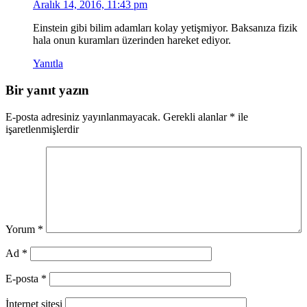
Aralık 14, 2016, 11:43 pm
Einstein gibi bilim adamları kolay yetişmiyor. Baksanıza fizik
hala onun kuramları üzerinden hareket ediyor.
Yanıtla
Bir yanıt yazın
E-posta adresiniz yayınlanmayacak.
Gerekli alanlar
*
ile
işaretlenmişlerdir
Yorum
*
Ad
*
E-posta
*
İnternet sitesi