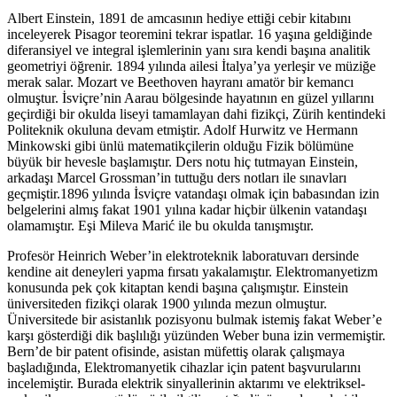
Albert Einstein, 1891 de amcasının hediye ettiği cebir kitabını
inceleyerek Pisagor teoremini tekrar ispatlar. 16 yaşına geldiğinde
diferansiyel ve integral işlemlerinin yanı sıra kendi başına analitik
geometriyi öğrenir. 1894 yılında ailesi İtalya’ya yerleşir ve müziğe
merak salar. Mozart ve Beethoven hayranı amatör bir kemancı
olmuştur. İsviçre’nin Aarau bölgesinde hayatının en güzel yıllarını
geçirdiği bir okulda liseyi tamamlayan dahi fizikçi, Zürih kentindeki
Politeknik okuluna devam etmiştir. Adolf Hurwitz ve Hermann
Minkowski gibi ünlü matematikçilerin olduğu Fizik bölümüne
büyük bir hevesle başlamıştır. Ders notu hiç tutmayan Einstein,
arkadaşı Marcel Grossman’in tuttuğu ders notları ile sınavları
geçmiştir.1896 yılında İsviçre vatandaşı olmak için babasından izin
belgelerini almış fakat 1901 yılına kadar hiçbir ülkenin vatandaşı
olamamıştır. Eşi Mileva Marić ile bu okulda tanışmıştır.
Profesör Heinrich Weber’in elektroteknik laboratuvarı dersinde
kendine ait deneyleri yapma fırsatı yakalamıştır. Elektromanyetizm
konusunda pek çok kitaptan kendi başına çalışmıştır. Einstein
üniversiteden fizikçi olarak 1900 yılında mezun olmuştur.
Üniversitede bir asistanlık pozisyonu bulmak istemiş fakat Weber’e
karşı gösterdiği dik başlılığı yüzünden Weber buna izin vermemiştir.
Bern’de bir patent ofisinde, asistan müfettiş olarak çalışmaya
başladığında, Elektromanyetik cihazlar için patent başvurularını
incelemiştir. Burada elektrik sinyallerinin aktarımı ve elektriksel-