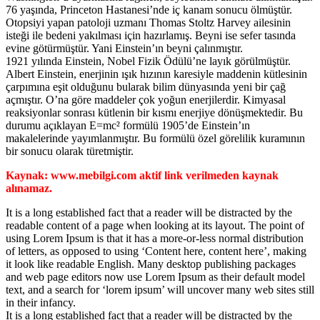
76 yaşında, Princeton Hastanesi’nde iç kanam sonucu ölmüştür.
Otopsiyi yapan patoloji uzmanı Thomas Stoltz Harvey ailesinin
isteği ile bedeni yakılması için hazırlamış. Beyni ise sefer tasında
evine götürmüştür. Yani Einstein’ın beyni çalınmıştır.
1921 yılında Einstein, Nobel Fizik Ödülü’ne layık görülmüştür.
Albert Einstein, enerjinin ışık hızının karesiyle maddenin kütlesinin
çarpımına eşit olduğunu bularak bilim dünyasında yeni bir çağ
açmıştır. O’na göre maddeler çok yoğun enerjilerdir. Kimyasal
reaksiyonlar sonrası kütlenin bir kısmı enerjiye dönüşmektedir. Bu
durumu açıklayan E=mc² formülü 1905’de Einstein’ın
makalelerinde yayımlanmıştır. Bu formülü özel görelilik kuramının
bir sonucu olarak türetmiştir.
Kaynak: www.mebilgi.com aktif link verilmeden kaynak
alınamaz.
It is a long established fact that a reader will be distracted by the
readable content of a page when looking at its layout. The point of
using Lorem Ipsum is that it has a more-or-less normal distribution
of letters, as opposed to using ‘Content here, content here’, making
it look like readable English. Many desktop publishing packages
and web page editors now use Lorem Ipsum as their default model
text, and a search for ‘lorem ipsum’ will uncover many web sites still
in their infancy.
It is a long established fact that a reader will be distracted by the