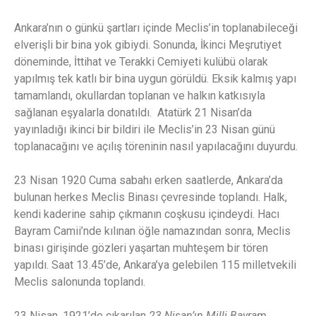
Ankara’nın o günkü şartları içinde Meclis’in toplanabileceği
elverişli bir bina yok gibiydi. Sonunda, İkinci Meşrutiyet
döneminde, İttihat ve Terakki Cemiyeti kulübü olarak
yapılmış tek katlı bir bina uygun görüldü. Eksik kalmış yapı
tamamlandı, okullardan toplanan ve halkın katkısıyla
sağlanan eşyalarla donatıldı. Atatürk 21 Nisan’da
yayınladığı ikinci bir bildiri ile Meclis’in 23 Nisan günü
toplanacağını ve açılış töreninin nasıl yapılacağını duyurdu.
23 Nisan 1920 Cuma sabahı erken saatlerde, Ankara’da
bulunan herkes Meclis Binası çevresinde toplandı. Halk,
kendi kaderine sahip çıkmanın coşkusu içindeydi. Hacı
Bayram Camii’nde kılınan öğle namazından sonra, Meclis
binası girişinde gözleri yaşartan muhteşem bir tören
yapıldı. Saat 13.45’de, Ankara’ya gelebilen 115 milletvekili
Meclis salonunda toplandı.
23 Nisan, 1921’de çıkarılan
23 Nisan’ın Milli Bayram