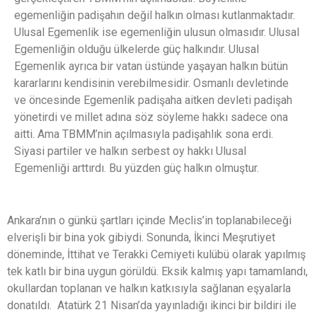
egemenliğin padişahın değil halkın olması kutlanmaktadır.
Ulusal Egemenlik ise egemenliğin ulusun olmasıdır. Ulusal
Egemenliğin olduğu ülkelerde güç halkındır. Ulusal
Egemenlik ayrıca bir vatan üstünde yaşayan halkın bütün
kararlarını kendisinin verebilmesidir. Osmanlı devletinde
ve öncesinde Egemenlik padişaha aitken devleti padişah
yönetirdi ve millet adına söz söyleme hakkı sadece ona
aitti. Ama TBMM’nin açılmasıyla padişahlık sona erdi.
Siyasi partiler ve halkın serbest oy hakkı Ulusal
Egemenliği arttırdı. Bu yüzden güç halkın olmuştur.
Ankara’nın o günkü şartları içinde Meclis’in toplanabileceği
elverişli bir bina yok gibiydi. Sonunda, İkinci Meşrutiyet
döneminde, İttihat ve Terakki Cemiyeti kulübü olarak yapılmış
tek katlı bir bina uygun görüldü. Eksik kalmış yapı tamamlandı,
okullardan toplanan ve halkın katkısıyla sağlanan eşyalarla
donatıldı. Atatürk 21 Nisan’da yayınladığı ikinci bir bildiri ile