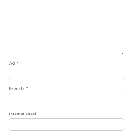
Ad
*
E-posta
*
İnternet sitesi