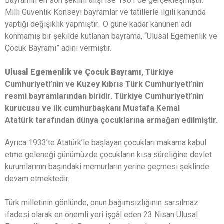
Bayramın en son şeklini alışı ise 1981’de gerçekleşmiştir.
Milli Güvenlik Konseyi bayramlar ve tatillerle ilgili kanunda
yaptığı değişiklik yapmıştır. O güne kadar kanunen adı
konmamış bir şekilde kutlanan bayrama, “Ulusal Egemenlik ve
Çocuk Bayramı” adını vermiştir.
Ulusal Egemenlik ve Çocuk Bayramı
, Türkiye
Cumhuriyeti’nin ve Kuzey Kıbrıs Türk Cumhuriyeti’nin
resmi bayramlarından biridir. Türkiye Cumhuriyeti’nin
kurucusu ve ilk cumhurbaşkanı Mustafa Kemal
Atatürk tarafından dünya çocuklarına armağan edilmiştir.
Ayrıca 1933’te Atatürk’le başlayan çocukları makama kabul
etme geleneği günümüzde çocukların kısa süreliğine devlet
kurumlarının başındaki memurların yerine geçmesi şeklinde
devam etmektedir.
Türk milletinin gönlünde, onun bağımsızlığının sarsılmaz
ifadesi olarak en önemli yeri işgâl eden 23 Nisan Ulusal