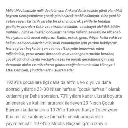
Millet Meclisimizle millî devletimizin Ankara’da ilk teşkile günü olan Millî
bayram Cemiyetimizce çocuk günü olarak tesbii edilmiştir. Bize yeni bir
vatan veyeni bir tarih yaratıp bırakan mübarek şehitlerle fedakar
gazilerin yavruları fakir ve ıstırabın evladları ve nihayet alelıtlak bütün
muhtac-ı himaye-i vatan çocukları namına milletin şevkatli ve alicenab
hissiyatına müracaat ediyoruz. Kadın, erkek, genç, ihtiyar hatta vakti ve
hali müsait çocuklardan mini mini vatandaşlar için yardım bekliyoruz.
Her sayfası başka bir şan ve muvaffakiyetle temevvüç eden
milletimizin, yarın azami derecede muavenet göstermekle beraber,
çocuk gününün layıkı veçhiyle neşeli ve parlak geçirilmesi için aynı
derecede alaka ve müzaheret göstereceğinden emin olan Himaye-i
Etfal Cemiyeti, şimdiden arz-ı şükran eder.
1929’da çocuklara ilgi daha da artmış ve o yıl ve daha
sonraki yıllarda 23-30 Nisan haftası “çocuk haftası” olarak
kutlanmıştır Daha sonraları, 70’li yıllara kadar ulusal boyutta
ünlenerek ve katılımı artırarak ilerleyen 23 Nisan Çocuk
Bayramı kutlamalarına 1975’te Türkiye Radyo Televizyon
Kurumu da katılmış ve bir hafta çocuk programları
yayımlamıştır. 1978’de Meclis Başkanlığı’nın izniyle