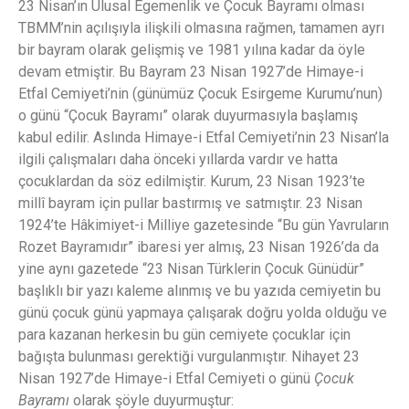
23 Nisan’ın Ulusal Egemenlik ve Çocuk Bayramı olması
TBMM’nin açılışıyla ilişkili olmasına rağmen, tamamen ayrı
bir bayram olarak gelişmiş ve 1981 yılına kadar da öyle
devam etmiştir. Bu Bayram 23 Nisan 1927’de Himaye-i
Etfal Cemiyeti’nin (günümüz Çocuk Esirgeme Kurumu’nun)
o günü “Çocuk Bayramı” olarak duyurmasıyla başlamış
kabul edilir. Aslında Himaye-i Etfal Cemiyeti’nin 23 Nisan’la
ilgili çalışmaları daha önceki yıllarda vardır ve hatta
çocuklardan da söz edilmiştir. Kurum, 23 Nisan 1923’te
millî bayram için pullar bastırmış ve satmıştır. 23 Nisan
1924’te Hâkimiyet-i Milliye gazetesinde “Bu gün Yavruların
Rozet Bayramıdır” ibaresi yer almış, 23 Nisan 1926’da da
yine aynı gazetede “23 Nisan Türklerin Çocuk Günüdür”
başlıklı bir yazı kaleme alınmış ve bu yazıda cemiyetin bu
günü çocuk günü yapmaya çalışarak doğru yolda olduğu ve
para kazanan herkesin bu gün cemiyete çocuklar için
bağışta bulunması gerektiği vurgulanmıştır. Nihayet 23
Nisan 1927’de Himaye-i Etfal Cemiyeti o günü
Çocuk
Bayramı
olarak şöyle duyurmuştur: