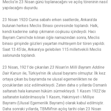
Meclis’in 23 Nisan günü toplanacağını ve açılış töreninin nasıl
yapılacağını duyurdu.
23 Nisan 1920 Cuma sabahı erken saatlerde, Ankara’da
bulunan herkes Meclis Binası çevresinde toplandı. Halk,
kendi kaderine sahip çıkmanın coşkusu içindeydi. Hacı
Bayram Camii’nde kılınan öğle namazından sonra, Meclis
binası girişinde gözleri yaşartan muhteşem bir tören yapıldı.
Saat 13.45’de, Ankara’ya gelebilen 115 milletvekili Meclis
salonunda toplandı.
23 Nisan, 1921’de çıkarılan
23 Nisan’ın Milli Bayram Addine
Dair Kanun
ile, Türkiye’nin ilk ulusal bayramı olmuştur. İlk kez
ortaya çıkan bu bayramda ne ulusal egemenlikten ne de
çocuklardan söz edilmekteydi. Zaten daha o yıllarda Osmanlı
saltanatı hala kanunen hüküm sürmekteydi. 1 Kasım 1922’de
saltanatın kaldırılmasıyla 1 Kasım, Hakimiyet-i Milliye
Bayramı (Ulusal Egemenlik Bayramı) olarak kabul edilmiştir.
Daha sonraki yıllarda, TBMM’nin açılış tarihi olan 23 Nisan