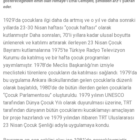
göstereceğinden emin olan Himaye-i Etfal Cemiyeti, şimdiden arz-ı şükran
eder.
1929’da çocuklara ilgi daha da artmış ve o yıl ve daha sonraki
yıllarda 23-30 Nisan haftası “çocuk haftası” olarak
kutlanmıştır Daha sonraları, 70’li yıllara kadar ulusal boyutta
ünlenerek ve katılımı artırarak ilerleyen 23 Nisan Çocuk
Bayramı kutlamalarına 1975’te Türkiye Radyo Televizyon
Kurumu da katılmış ve bir hafta çocuk programları
yayımlamıştır. 1978’de Meclis Başkanlığı’nın izniyle
meclisteki törenlere çocukların da katılması sağlandı. 1979’da
bu uygulama Ankara ilkokullarından gelen çocuklarla düzenli
olarak başlatıldı, 1980’de de bütün illerden gelen çocuklarla
“Çocuk Parlamentosu” oluşturuldu. 1979 yılının UNESCO
tarafından Dünya Çocuk Yılı olarak duyurulması üzerine, TRT
tarafından dünyanın bütün çocuklarını kucaklamayı amaçlayan
bir proje hazırlandı ve 1979 yılından itibaren TRT Uluslararası
23 Nisan Çocuk Şenliği adıyla uygulamaya kondu.