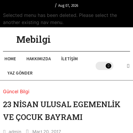
/
Aug 07, 2026
Selected menu has been deleted. Please select the
another existing nav menu.
Mebilgi
HOME
HAKKIMIZDA
İLETIŞIM
YAZ GÖNDER
Güncel Bilgi
23 NİSAN ULUSAL EGEMENLİK
VE ÇOCUK BAYRAMI
admin
Mart 20, 2017