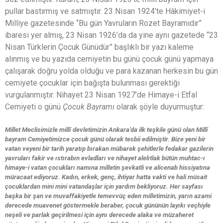
pullar bastırmış ve satmıştır. 23 Nisan 1924’te Hâkimiyet-i
Milliye gazetesinde “Bu gün Yavruların Rozet Bayramıdır”
ibaresi yer almış, 23 Nisan 1926’da da yine aynı gazetede “23
Nisan Türklerin Çocuk Günüdür” başlıklı bir yazı kaleme
alınmış ve bu yazıda cemiyetin bu günü çocuk günü yapmaya
çalışarak doğru yolda olduğu ve para kazanan herkesin bu gün
cemiyete çocuklar için bağışta bulunması gerektiği
vurgulanmıştır. Nihayet 23 Nisan 1927’de Himaye-i Etfal
Cemiyeti o günü
Çocuk Bayramı
olarak şöyle duyurmuştur:
Millet Meclisimizle millî devletimizin Ankara’da ilk teşkile günü olan Millî
bayram Cemiyetimizce çocuk günü olarak tesbii edilmiştir. Bize yeni bir
vatan veyeni bir tarih yaratıp bırakan mübarek şehitlerle fedakar gazilerin
yavruları fakir ve ıstırabın evladları ve nihayet alelıtlak bütün muhtac-ı
himaye-i vatan çocukları namına milletin şevkatli ve alicenab hissiyatına
müracaat ediyoruz. Kadın, erkek, genç, ihtiyar hatta vakti ve hali müsait
çocuklardan mini mini vatandaşlar için yardım bekliyoruz. Her sayfası
başka bir şan ve muvaffakiyetle temevvüç eden milletimizin, yarın azami
derecede muavenet göstermekle beraber, çocuk gününün layıkı veçhiyle
neşeli ve parlak geçirilmesi için aynı derecede alaka ve müzaheret