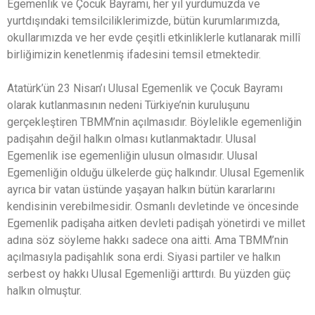
Egemenlik ve Çocuk Bayramı, her yıl yurdumuzda ve
yurtdışındaki temsilciliklerimizde, bütün kurumlarımızda,
okullarımızda ve her evde çeşitli etkinliklerle kutlanarak millî
birliğimizin kenetlenmiş ifadesini temsil etmektedir.
Atatürk’ün 23 Nisan’ı Ulusal Egemenlik ve Çocuk Bayramı
olarak kutlanmasının nedeni Türkiye’nin kuruluşunu
gerçekleştiren TBMM’nin açılmasıdır. Böylelikle egemenliğin
padişahın değil halkın olması kutlanmaktadır. Ulusal
Egemenlik ise egemenliğin ulusun olmasıdır. Ulusal
Egemenliğin olduğu ülkelerde güç halkındır. Ulusal Egemenlik
ayrıca bir vatan üstünde yaşayan halkın bütün kararlarını
kendisinin verebilmesidir. Osmanlı devletinde ve öncesinde
Egemenlik padişaha aitken devleti padişah yönetirdi ve millet
adına söz söyleme hakkı sadece ona aitti. Ama TBMM’nin
açılmasıyla padişahlık sona erdi. Siyasi partiler ve halkın
serbest oy hakkı Ulusal Egemenliği arttırdı. Bu yüzden güç
halkın olmuştur.