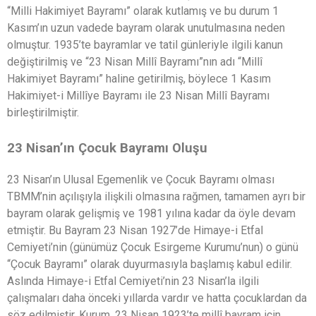
“Milli Hakimiyet Bayramı” olarak kutlamış ve bu durum 1
Kasım’ın uzun vadede bayram olarak unutulmasına neden
olmuştur. 1935’te bayramlar ve tatil günleriyle ilgili kanun
değiştirilmiş ve “23 Nisan Millî Bayramı”nın adı “Millî
Hakimiyet Bayramı” haline getirilmiş, böylece 1 Kasım
Hakimiyet-i Millîye Bayramı ile 23 Nisan Millî Bayramı
birleştirilmiştir.
23 Nisan’ın Çocuk Bayramı Oluşu
23 Nisan’ın Ulusal Egemenlik ve Çocuk Bayramı olması
TBMM’nin açılışıyla ilişkili olmasına rağmen, tamamen ayrı bir
bayram olarak gelişmiş ve 1981 yılına kadar da öyle devam
etmiştir. Bu Bayram 23 Nisan 1927’de Himaye-i Etfal
Cemiyeti’nin (günümüz Çocuk Esirgeme Kurumu’nun) o günü
“Çocuk Bayramı” olarak duyurmasıyla başlamış kabul edilir.
Aslında Himaye-i Etfal Cemiyeti’nin 23 Nisan’la ilgili
çalışmaları daha önceki yıllarda vardır ve hatta çocuklardan da
söz edilmiştir. Kurum, 23 Nisan 1923’te millî bayram için