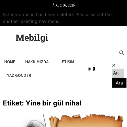
/
Aug 06, 2026
Selected menu has been deleted. Please select the
another existing nav menu.
Mebilgi
HOME
HAKKIMIZDA
İLETIŞIM
YAZ GÖNDER
Etiket:
Yine bir gül nihal