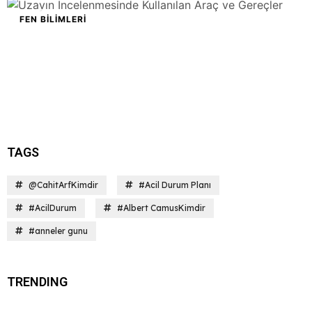
FEN BILIMLERI
TAGS
@CahitArfKimdir
#Acil Durum Planı
#AcilDurum
#Albert CamusKimdir
#anneler gunu
TRENDING