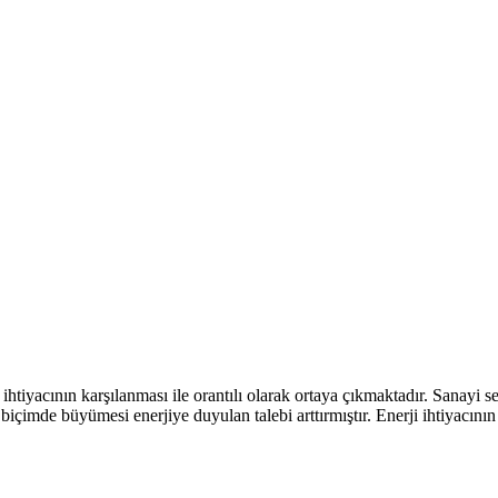
ihtiyacının karşılanması ile orantılı olarak ortaya çıkmaktadır. Sanayi 
ir biçimde büyümesi enerjiye duyulan talebi arttırmıştır. Enerji ihtiyacın