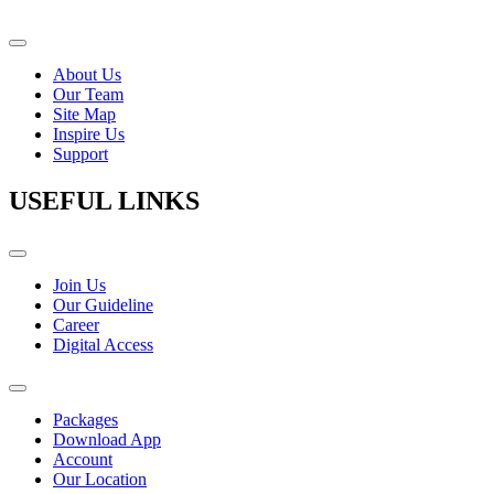
About Us
Our Team
Site Map
Inspire Us
Support
USEFUL LINKS
Join Us
Our Guideline
Career
Digital Access
Packages
Download App
Account
Our Location