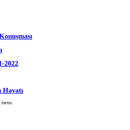
 Konuşması
ı
1-2022
a Hayatı
v menu.