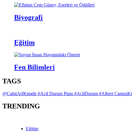
Biyografi
Eğitim
Fen Bilimleri
TAGS
@CahitArfKimdir
#Acil Durum Planı
#AcilDurum
#Albert CamusK
TRENDING
Eğitim