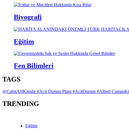
Biyografi
Eğitim
Fen Bilimleri
TAGS
@CahitArfKimdir
#Acil Durum Planı
#AcilDurum
#Albert CamusK
TRENDING
Eğitim