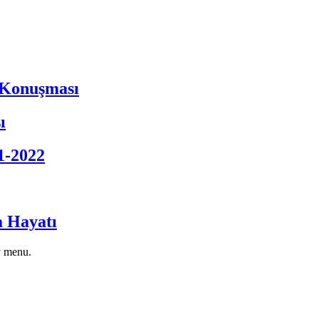
 Konuşması
ı
1-2022
a Hayatı
v menu.