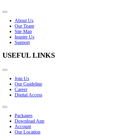
About Us
Our Team
Site Map
Inspire Us
Support
USEFUL LINKS
Join Us
Our Guideline
Career
Digital Access
Packages
Download App
Account
Our Location