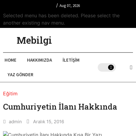
/
Aug 07, 2026
Selected menu has been deleted. Please select the
another existing nav menu.
Mebilgi
HOME
HAKKIMIZDA
İLETIŞIM
YAZ GÖNDER
Eğitim
Cumhuriyetin İlanı Hakkında
admin
Aralık 15, 2016