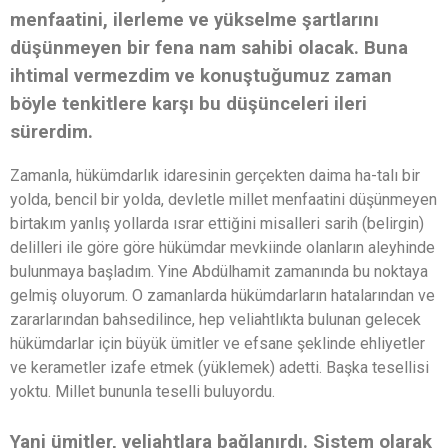
menfaatini, ilerleme ve yükselme şartlarını
düşünmeyen bir fena nam sahibi olacak. Buna
ihtimal vermezdim ve konuştuğumuz zaman
böyle tenkitlere karşı bu düşünceleri ileri
sürerdim.
Zamanla, hükümdarlık idaresinin gerçekten daima ha-talı bir
yolda, bencil bir yolda, devletle millet menfaatini düşünmeyen
birtakım yanlış yollarda ısrar ettiğini misalleri sarih (belirgin)
delilleri ile göre göre hükümdar mevkiinde olanların aleyhinde
bulunmaya başladım. Yine Abdülhamit zamanında bu noktaya
gelmiş oluyorum. O zamanlarda hükümdarların hatalarından ve
zararlarından bahsedilince, hep veliahtlıkta bulunan gelecek
hükümdarlar için büyük ümitler ve efsane şeklinde ehliyetler
ve kerametler izafe etmek (yüklemek) adetti. Başka tesellisi
yoktu. Millet bununla teselli buluyordu.
Yani ümitler, veliahtlara bağlanırdı. Sistem olarak