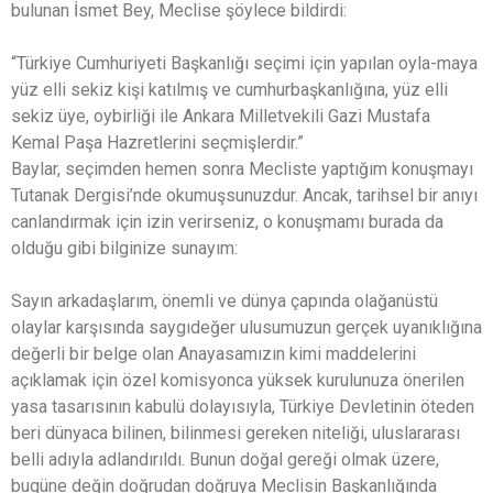
bulunan İsmet Bey, Meclise şöylece bildirdi:
“Türkiye Cumhuriyeti Başkanlığı seçimi için yapılan oyla-maya
yüz elli sekiz kişi katılmış ve cumhurbaşkanlığına, yüz elli
sekiz üye, oybirliği ile Ankara Milletvekili Gazi Mustafa
Kemal Paşa Hazretlerini seçmişlerdir.”
Baylar, seçimden hemen sonra Mecliste yaptığım konuşmayı
Tutanak Dergisi’nde okumuşsunuzdur. Ancak, tarihsel bir anıyı
canlandırmak için izin verirseniz, o konuşmamı burada da
olduğu gibi bilginize sunayım:
Sayın arkadaşlarım, önemli ve dünya çapında olağanüstü
olaylar karşısında saygıdeğer ulusumuzun gerçek uyanıklığına
değerli bir belge olan Anayasamızın kimi maddelerini
açıklamak için özel komisyonca yüksek kurulunuza önerilen
yasa tasarısının kabulü dolayısıyla, Türkiye Devletinin öteden
beri dünyaca bilinen, bilinmesi gereken niteliği, uluslararası
belli adıyla adlandırıldı. Bunun doğal gereği olmak üzere,
bugüne değin doğrudan doğruya Meclisin Başkanlığında