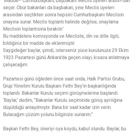
‘Madde– Cumhurbaşkanı, başbakanı Meclis üyeleri arasın-dan
seçer. Öbür bakanları da başbakan, yine Meclis üyeleri
arasından seçtikten sonra hepsini Cumhurbaşkanı Meclisin
onayına sunar. Meclis toplantı halinde değilse, onaylama
Meclisin toplantısına bırakılır.’
Bu maddelere komisyonda ve Mecliste, din ve dille ilgili,
bildiğiniz bir madde de eklenmiştir.
Saygıdeğer baylar, şimdi, isterseniz yüce kurulunuza 29 Ekim
1923 Pazartesi günü Ankara’da geçen olayı, kısaca anlatmaya
çalışacağım.
Pazartesi günü öğleden önce saat onda, Halk Partisi Grubu,
Grup Yönetim Kurulu Başkanı Fethi Bey’in başkanlığında
toplandı. Bakanlar Kurulu seçimi görüşmelerine başlandı.
‘Baylar,’ dedim, “Bakanlar Kurulu seçiminde görüş ayrılığına
düşüldüğü anlaşılmıştır. Bana bir saat kadar izin verin.
Bulacağım çözüm yolunu bilginize sunarım.”
Başkan Fethi Bey, öneriyi oya koydu, kabul olundu. Baylar, bu