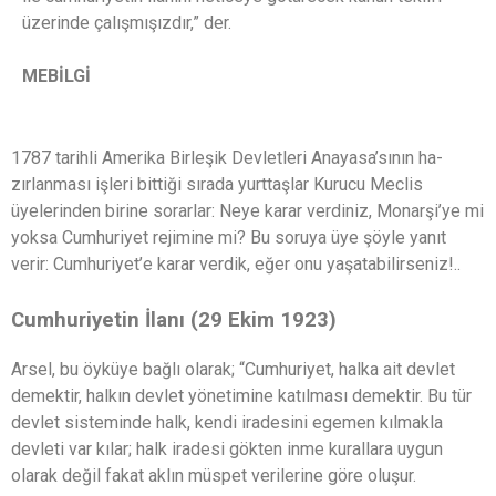
üzerinde çalışmışızdır,” der.
MEBİLGİ
1787 tarihli Amerika Birleşik Devletleri Anayasa’sının ha-
zırlanması işleri bittiği sırada yurttaşlar Kurucu Meclis
üyelerinden birine sorarlar: Neye karar verdiniz, Monarşi’ye mi
yoksa Cumhuriyet rejimine mi? Bu soruya üye şöyle yanıt
verir: Cumhuriyet’e karar verdik, eğer onu yaşatabilirseniz!..
Cumhuriyetin İlanı (29 Ekim 1923)
Arsel, bu öyküye bağlı olarak; “Cumhuriyet, halka ait devlet
demektir, halkın devlet yönetimine katılması demektir. Bu tür
devlet sisteminde halk, kendi iradesini egemen kılmakla
devleti var kılar; halk iradesi gökten inme kurallara uygun
olarak değil fakat aklın müspet verilerine göre oluşur.