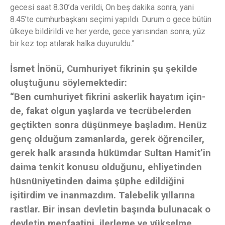
gecesi saat 8.30’da verildi, On beş dakika sonra, yani
8.45’te cumhurbaşkanı seçimi yapıldı. Durum o gece bütün
ülkeye bildirildi ve her yerde, gece yarısından sonra, yüz
bir kez top atılarak halka duyuruldu.”
İsmet İnönü, Cumhuriyet fikrinin şu şekilde
oluştuğunu söylemektedir:
“Ben cumhuriyet fikrini askerlik hayatım için-
de, fakat olgun yaşlarda ve tecrübelerden
geçtikten sonra düşünmeye başladım. Henüz
genç olduğum zamanlarda, gerek öğrenciler,
gerek halk arasında hükümdar Sultan Hamit’in
daima tenkit konusu olduğunu, ehliyetinden
hüsnüniyetinden daima şüphe edildiğini
işitirdim ve inanmazdım. Talebelik yıllarına
rastlar. Bir insan devletin başında bulunacak o
devletin menfaatini, ilerleme ve yükselme