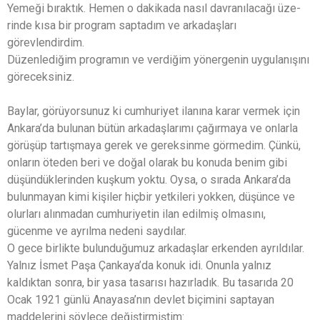
Yemeği bıraktık. Hemen o dakikada nasıl davranılacağı üze-
rinde kısa bir program saptadım ve arkadaşları
görevlendirdim.
Düzenlediğim programın ve verdiğim yönergenin uygulanışını
göreceksiniz.
Baylar, görüyorsunuz ki cumhuriyet ilanına karar vermek için
Ankara’da bulunan bütün arkadaşlarımı çağırmaya ve onlarla
görüşüp tartışmaya gerek ve gereksinme görmedim. Çünkü,
onların öteden beri ve doğal olarak bu konuda benim gibi
düşündüklerinden kuşkum yoktu. Oysa, o sırada Ankara’da
bulunmayan kimi kişiler hiçbir yetkileri yokken, düşünce ve
olurları alınmadan cumhuriyetin ilan edilmiş olmasını,
gücenme ve ayrılma nedeni saydılar.
O gece birlikte bulunduğumuz arkadaşlar erkenden ayrıldılar.
Yalnız İsmet Paşa Çankaya’da konuk idi. Onunla yalnız
kaldıktan sonra, bir yasa tasarısı hazırladık. Bu tasarıda 20
Ocak 1921 günlü Anayasa’nın devlet biçimini saptayan
maddelerini şöylece değiştirmiştim: