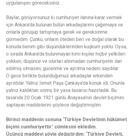
uygulanışını göreceksiniz.
Baylar, görüyorsunuz ki cumhuriyet ilanına karar vermek
için Ankara’da bulunan bütün arkadaşlarımı çağırmaya ve
onlarla görüşüp tartışmaya gerek ve gereksinme
görmedim. Çünkü, onların öteden beri ve doğal olarak bu
konuda benim gibi düşündüklerinden kuşkum yoktu. Oysa,
o sırada Ankara’da bulunmayan kimi kişiler hiçbir yetkileri
yokken, düşünce ve olurları alınmadan cumhuriyetin ilan
edilmiş olmasını, gücenme ve ayrılma nedeni saydılar.
O gece birlikte bulunduğumuz arkadaşlar erkenden
ayrıldılar. Yalnız İsmet Paşa Çankaya’da konuk idi. Onunla
yalnız kaldıktan sonra, bir yasa tasarısı hazırladık. Bu
tasarıda 20 Ocak 1921 günlü Anayasa’nın devlet biçimini
saptayan maddelerini şöylece değiştirmiştim:
Birinci maddenin sonuna ‘Türkiye Devletinin hükümet
biçimi cumhuriyettir.’ cümlesini ekledim.
Üçüncü maddeyi şöyle değiştirdim: ‘Türkiye Devleti,