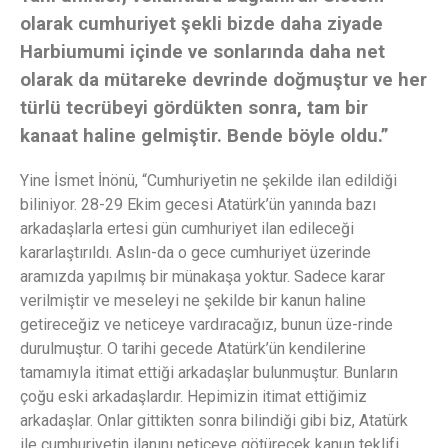
olarak cumhuriyet şekli bizde daha ziyade
Harbiumumi içinde ve sonlarında daha net
olarak da mütareke devrinde doğmuştur ve her
türlü tecrübeyi gördükten sonra, tam bir
kanaat haline gelmiştir. Bende böyle oldu.”
Yine İsmet İnönü, “Cumhuriyetin ne şekilde ilan edildiği
biliniyor. 28-29 Ekim gecesi Atatürk’ün yanında bazı
arkadaşlarla ertesi gün cumhuriyet ilan edileceği
kararlaştırıldı. Aslın-da o gece cumhuriyet üzerinde
aramızda yapılmış bir münakaşa yoktur. Sadece karar
verilmiştir ve meseleyi ne şekilde bir kanun haline
getireceğiz ve neticeye vardıracağız, bunun üze-rinde
durulmuştur. O tarihi gecede Atatürk’ün kendilerine
tamamıyla itimat ettiği arkadaşlar bulunmuştur. Bunların
çoğu eski arkadaşlardır. Hepimizin itimat ettiğimiz
arkadaşlar. Onlar gittikten sonra bilindiği gibi biz, Atatürk
ile cumhuriyetin ilanını neticeye götürecek kanun teklifi