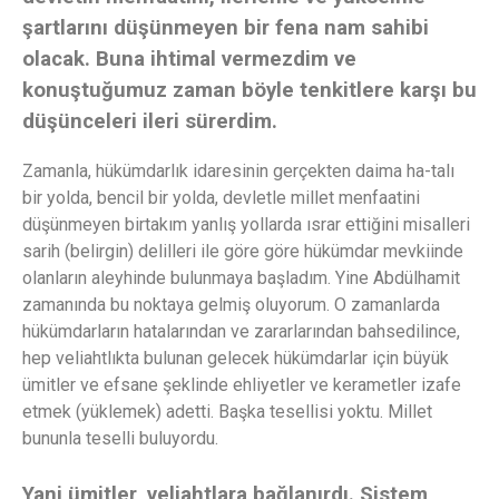
şartlarını düşünmeyen bir fena nam sahibi
olacak. Buna ihtimal vermezdim ve
konuştuğumuz zaman böyle tenkitlere karşı bu
düşünceleri ileri sürerdim.
Zamanla, hükümdarlık idaresinin gerçekten daima ha-talı
bir yolda, bencil bir yolda, devletle millet menfaatini
düşünmeyen birtakım yanlış yollarda ısrar ettiğini misalleri
sarih (belirgin) delilleri ile göre göre hükümdar mevkiinde
olanların aleyhinde bulunmaya başladım. Yine Abdülhamit
zamanında bu noktaya gelmiş oluyorum. O zamanlarda
hükümdarların hatalarından ve zararlarından bahsedilince,
hep veliahtlıkta bulunan gelecek hükümdarlar için büyük
ümitler ve efsane şeklinde ehliyetler ve kerametler izafe
etmek (yüklemek) adetti. Başka tesellisi yoktu. Millet
bununla teselli buluyordu.
Yani ümitler, veliahtlara bağlanırdı. Sistem