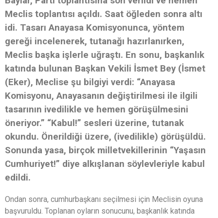
Baylar, Parti toplantısına son verildi ve hemen
Meclis toplantısı açıldı. Saat öğleden sonra altı
idi. Tasarı Anayasa Komisyonunca, yöntem
gereği incelenerek, tutanağı hazırlanırken,
Meclis başka işlerle uğraştı. En sonu, başkanlık
katında bulunan Başkan Vekili İsmet Bey (İsmet
(Eker), Meclise şu bilgiyi verdi: “Anayasa
Komisyonu, Anayasanın değiştirilmesi ile ilgili
tasarının ivedilikle ve hemen görüşülmesini
öneriyor.” “Kabul!” sesleri üzerine, tutanak
okundu. Önerildiği üzere, (ivedilikle) görüşüldü.
Sonunda yasa, birçok milletvekillerinin “Yaşasın
Cumhuriyet!” diye alkışlanan söylevleriyle kabul
edildi.
Ondan sonra, cumhurbaşkanı seçilmesi için Meclisin oyuna
başvuruldu. Toplanan oyların sonucunu, başkanlık katında