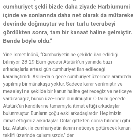
cumhuriyet şekli bizde daha ziyade Harbiumumi
içinde ve sonlarında daha net olarak da mütareke
devrinde doğmuştur ve her türlü tecrübeyi
gördükten sonra, tam bir kanaat haline gelmiştir.
Bende böyle oldu.”
Yine İsmet İnönü, “Cumhuriyetin ne şekilde ilan edildiği
biliniyor. 28-29 Ekim gecesi Atatürk’ün yanında bazı
arkadaşlarla ertesi gün cumhuriyet ilan edileceği
kararlaştırıldı. Aslın-da o gece cumhuriyet üzerinde aramızda
yapılmış bir münakaşa yoktur. Sadece karar verilmiştir ve
meseleyi ne şekilde bir kanun haline getireceğiz ve neticeye
vardıracağız, bunun üze-rinde durulmuştur. O tarihi gecede
Atatürk’ün kendilerine tamamıyla itimat ettiği arkadaşlar
bulunmuştur. Bunların çoğu eski arkadaşlardır. Hepimizin
itimat ettiğimiz arkadaşlar. Onlar gittikten sonra bilindiği gibi
biz, Atatürk ile cumhuriyetin ilanını neticeye götürecek kanun
teklifi üzerinde çalışmışızdır,” der.