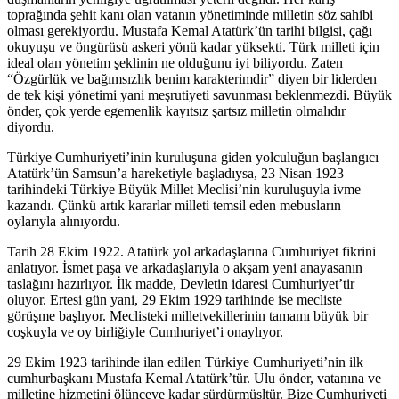
toprağında şehit kanı olan vatanın yönetiminde milletin söz sahibi
olması gerekiyordu. Mustafa Kemal Atatürk’ün tarihi bilgisi, çağı
okuyuşu ve öngürüsü askeri yönü kadar yüksekti. Türk milleti için
ideal olan yönetim şeklinin ne olduğunu iyi biliyordu. Zaten
“Özgürlük ve bağımsızlık benim karakterimdir” diyen bir liderden
de tek kişi yönetimi yani meşrutiyeti savunması beklenmezdi. Büyük
önder, çok yerde egemenlik kayıtsız şartsız milletin olmalıdır
diyordu.
Türkiye Cumhuriyeti’inin kuruluşuna giden yolculuğun başlangıcı
Atatürk’ün Samsun’a hareketiyle başladıysa, 23 Nisan 1923
tarihindeki Türkiye Büyük Millet Meclisi’nin kuruluşuyla ivme
kazandı. Çünkü artık kararlar milleti temsil eden mebusların
oylarıyla alınıyordu.
Tarih 28 Ekim 1922. Atatürk yol arkadaşlarına Cumhuriyet fikrini
anlatıyor. İsmet paşa ve arkadaşlarıyla o akşam yeni anayasanın
taslağını hazırlıyor. İlk madde, Devletin idaresi Cumhuriyet’tir
oluyor. Ertesi gün yani, 29 Ekim 1929 tarihinde ise mecliste
görüşme başlıyor. Meclisteki milletvekillerinin tamamı büyük bir
coşkuyla ve oy birliğiyle Cumhuriyet’i onaylıyor.
29 Ekim 1923 tarihinde ilan edilen Türkiye Cumhuriyeti’nin ilk
cumhurbaşkanı Mustafa Kemal Atatürk’tür. Ulu önder, vatanına ve
milletine hizmetini ölünceye kadar sürdürmüşltür. Bize Cumhuriyeti