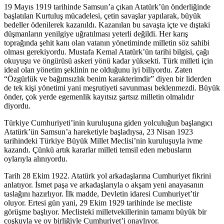
19 Mayıs 1919 tarihinde Samsun’a çıkan Atatürk’ün önderliğinde
başlatılan Kurtuluş mücadelesi, çetin savaşlar yapılarak, büyük
bedeller ödenilerek kazanıldı. Kazanılan bu savaşta içte ve dıştaki
düşmanların yenilgiye uğratılması yeterli değildi. Her karış
toprağında şehit kanı olan vatanın yönetiminde milletin söz sahibi
olması gerekiyordu. Mustafa Kemal Atatürk’ün tarihi bilgisi, çağı
okuyuşu ve öngürüsü askeri yönü kadar yüksekti. Türk milleti için
ideal olan yönetim şeklinin ne olduğunu iyi biliyordu. Zaten
“Özgürlük ve bağımsızlık benim karakterimdir” diyen bir liderden
de tek kişi yönetimi yani meşrutiyeti savunması beklenmezdi. Büyük
önder, çok yerde egemenlik kayıtsız şartsız milletin olmalıdır
diyordu.
Türkiye Cumhuriyeti’inin kuruluşuna giden yolculuğun başlangıcı
Atatürk’ün Samsun’a hareketiyle başladıysa, 23 Nisan 1923
tarihindeki Türkiye Büyük Millet Meclisi’nin kuruluşuyla ivme
kazandı. Çünkü artık kararlar milleti temsil eden mebusların
oylarıyla alınıyordu.
Tarih 28 Ekim 1922. Atatürk yol arkadaşlarına Cumhuriyet fikrini
anlatıyor. İsmet paşa ve arkadaşlarıyla o akşam yeni anayasanın
taslağını hazırlıyor. İlk madde, Devletin idaresi Cumhuriyet’tir
oluyor. Ertesi gün yani, 29 Ekim 1929 tarihinde ise mecliste
görüşme başlıyor. Meclisteki milletvekillerinin tamamı büyük bir
coşkuyla ve oy birliğiyle Cumhuriyet’i onaylıyor.