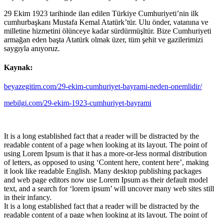
29 Ekim 1923 tarihinde ilan edilen Türkiye Cumhuriyeti’nin ilk
cumhurbaşkanı Mustafa Kemal Atatürk’tür. Ulu önder, vatanına ve
milletine hizmetini ölünceye kadar sürdürmüşltür. Bize Cumhuriyeti
armağan eden başta Atatürk olmak üzer, tüm şehit ve gazilerimizi
saygıyla anıyoruz.
Kaynak:
beyazegitim.com/29-ekim-cumhuriyet-bayrami-neden-onemlidir/
mebilgi.com/29-ekim-1923-cumhuriyet-bayrami
It is a long established fact that a reader will be distracted by the
readable content of a page when looking at its layout. The point of
using Lorem Ipsum is that it has a more-or-less normal distribution
of letters, as opposed to using ‘Content here, content here’, making
it look like readable English. Many desktop publishing packages
and web page editors now use Lorem Ipsum as their default model
text, and a search for ‘lorem ipsum’ will uncover many web sites still
in their infancy.
It is a long established fact that a reader will be distracted by the
readable content of a page when looking at its layout. The point of