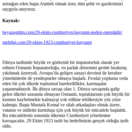
armağan eden başta Atatürk olmak üzer, tüm şehit ve gazilerimizi
saygıyla anıyoruz.
Kaynak:
beyazegitim.com/29-ekim-cumhuriyet-bayrami-neden-onemlidir/
mebilgi.com/29-ekim-1923-cumhuriyet-bayrami
Dünya tarihinde büyük ve görkemli bir imparatorluk olarak yer
edinen Osmanlı İmparatorluğu, en parlak dönemini geride bırakmış
yıkılımak üzereydi. Avrupa’da gelişen sanayi devrimi ile beraber
yönetimlerde de yenileşmeler olmaya başladı. Feodal yopluma veda
eden bir çok ülkede toplumsal hareketlilikler, karmaşalar
yaşanmaktaydı. İlk dünya savaşı olan 1. Dünya savaşında galip
gelen ülkeler arasında olmayan Osmanlı, topraklarının çok büyük bir
kısmını kaybetmekle kalmayıp yok edilme tehlikesiyle yüz yüze
kalmıştı. Başta Mustafa Kemal ve silah arkadaşları olmak üzere,
vatanın ve milletin kurtuluşu için çok büyük bir mücadele başlattık.
Bu mücadelenin sonunda ülkemiz Cumhuriyet yönetimine
kavuşacaktı. 29 Ekim 1923 tarih bu hedefimizin gerçek olduğu tarih
oldu.