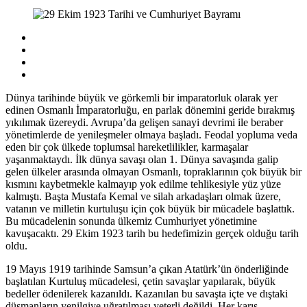
Dünya tarihinde büyük ve görkemli bir imparatorluk olarak yer
edinen Osmanlı İmparatorluğu, en parlak dönemini geride bırakmış
yıkılımak üzereydi. Avrupa’da gelişen sanayi devrimi ile beraber
yönetimlerde de yenileşmeler olmaya başladı. Feodal yopluma veda
eden bir çok ülkede toplumsal hareketlilikler, karmaşalar
yaşanmaktaydı. İlk dünya savaşı olan 1. Dünya savaşında galip
gelen ülkeler arasında olmayan Osmanlı, topraklarının çok büyük bir
kısmını kaybetmekle kalmayıp yok edilme tehlikesiyle yüz yüze
kalmıştı. Başta Mustafa Kemal ve silah arkadaşları olmak üzere,
vatanın ve milletin kurtuluşu için çok büyük bir mücadele başlattık.
Bu mücadelenin sonunda ülkemiz Cumhuriyet yönetimine
kavuşacaktı. 29 Ekim 1923 tarih bu hedefimizin gerçek olduğu tarih
oldu.
19 Mayıs 1919 tarihinde Samsun’a çıkan Atatürk’ün önderliğinde
başlatılan Kurtuluş mücadelesi, çetin savaşlar yapılarak, büyük
bedeller ödenilerek kazanıldı. Kazanılan bu savaşta içte ve dıştaki
düşmanların yenilgiye uğratılması yeterli değildi. Her karış