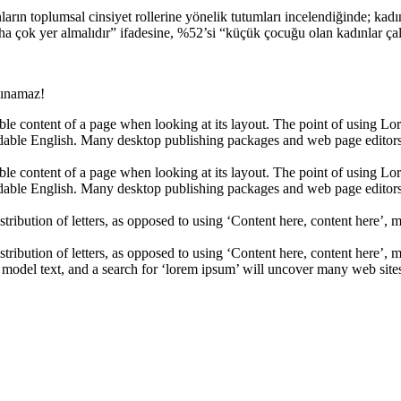
arın toplumsal cinsiyet rollerine yönelik tutumları incelendiğinde; kadı
ha çok yer almalıdır” ifadesine, %52’si “küçük çocuğu olan kadınlar çalış
lınamaz!
dable content of a page when looking at its layout. The point of using Lor
eadable English. Many desktop publishing packages and web page editors
dable content of a page when looking at its layout. The point of using Lor
eadable English. Many desktop publishing packages and web page editors
stribution of letters, as opposed to using ‘Content here, content here’, 
stribution of letters, as opposed to using ‘Content here, content here’,
del text, and a search for ‘lorem ipsum’ will uncover many web sites st