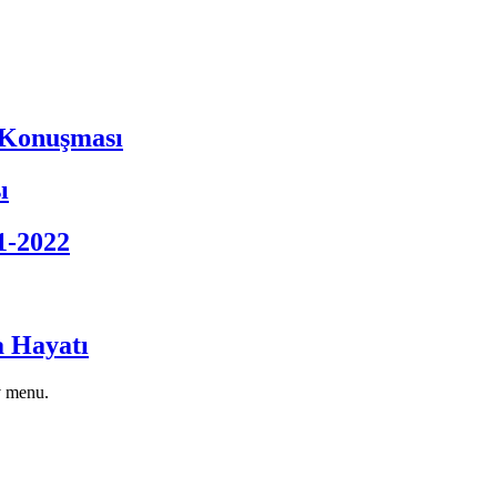
 Konuşması
ı
1-2022
a Hayatı
v menu.