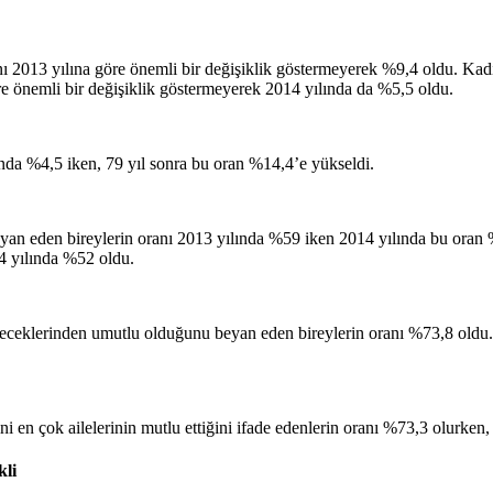
ı 2013 yılına göre önemli bir değişiklik göstermeyerek %9,4 oldu. Kad
öre önemli bir değişiklik göstermeyerek 2014 yılında da %5,5 oldu.
ında %4,5 iken, 79 yıl sonra bu oran %14,4’e yükseldi.
an eden bireylerin oranı 2013 yılında %59 iken 2014 yılında bu oran 
4 yılında %52 oldu.
eceklerinden umutlu olduğunu beyan eden bireylerin oranı %73,8 oldu.
i en çok ailelerinin mutlu ettiğini ifade edenlerin oranı %73,3 olurke
kli