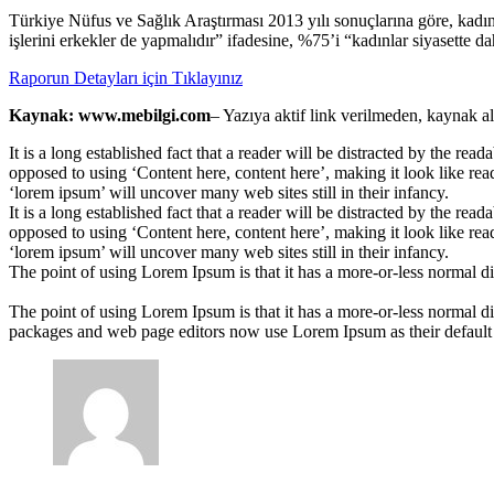
Türkiye Nüfus ve Sağlık Araştırması 2013 yılı sonuçlarına göre, kadınl
işlerini erkekler de yapmalıdır” ifadesine, %75’i “kadınlar siyasette da
Raporun Detayları için Tıklayınız
Kaynak: www.mebilgi.com
– Yazıya aktif link verilmeden, kaynak a
It is a long established fact that a reader will be distracted by the rea
opposed to using ‘Content here, content here’, making it look like r
‘lorem ipsum’ will uncover many web sites still in their infancy.
It is a long established fact that a reader will be distracted by the rea
opposed to using ‘Content here, content here’, making it look like r
‘lorem ipsum’ will uncover many web sites still in their infancy.
The point of using Lorem Ipsum is that it has a more-or-less normal di
The point of using Lorem Ipsum is that it has a more-or-less normal di
packages and web page editors now use Lorem Ipsum as their default mo