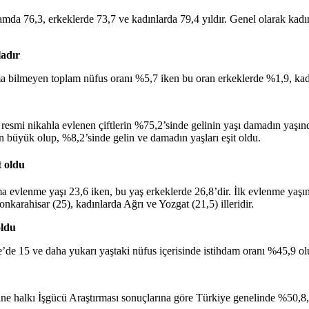
amda 76,3, erkeklerde 73,7 ve kadınlarda 79,4 yıldır. Genel olarak kad
ladır
a bilmeyen toplam nüfus oranı %5,7 iken bu oran erkeklerde %1,9, kad
da resmi nikahla evlenen çiftlerin %75,2’sinde gelinin yaşı damadın yaş
n büyük olup, %8,2’sinde gelin ve damadın yaşları eşit oldu.
t oldu
ma evlenme yaşı 23,6 iken, bu yaş erkeklerde 26,8’dir. İlk evlenme yaşı
nkarahisar (25), kadınlarda Ağrı ve Yozgat (21,5) illeridir.
oldu
e’de 15 ve daha yukarı yaştaki nüfus içerisinde istihdam oranı %45,9 o
ane halkı İşgücü Araştırması sonuçlarına göre Türkiye genelinde %50,8,