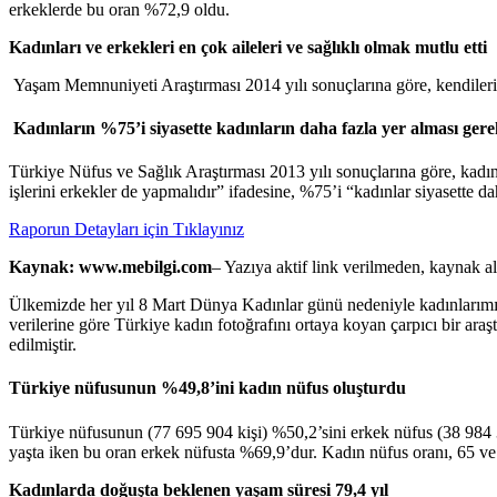
erkeklerde bu oran %72,9 oldu.
Kadınları ve erkekleri en çok aileleri ve sağlıklı olmak mutlu etti
Yaşam Memnuniyeti Araştırması 2014 yılı sonuçlarına göre, kendilerin
Kadınların %75’i siyasette kadınların daha fazla yer alması gere
Türkiye Nüfus ve Sağlık Araştırması 2013 yılı sonuçlarına göre, kadınl
işlerini erkekler de yapmalıdır” ifadesine, %75’i “kadınlar siyasette da
Raporun Detayları için Tıklayınız
Kaynak: www.mebilgi.com
– Yazıya aktif link verilmeden, kaynak a
Ülkemizde her yıl 8 Mart Dünya Kadınlar günü nedeniyle kadınlarımızla
verilerine göre Türkiye kadın fotoğrafını ortaya koyan çarpıcı bir araşt
edilmiştir.
Türkiye nüfusunun %49,8’ini kadın nüfus oluşturdu
Türkiye nüfusunun (77 695 904 kişi) %50,2’sini erkek nüfus (38 984 
yaşta iken bu oran erkek nüfusta %69,9’dur. Kadın nüfus oranı, 65 ve 
Kadınlarda doğuşta beklenen yaşam süresi 79,4 yıl