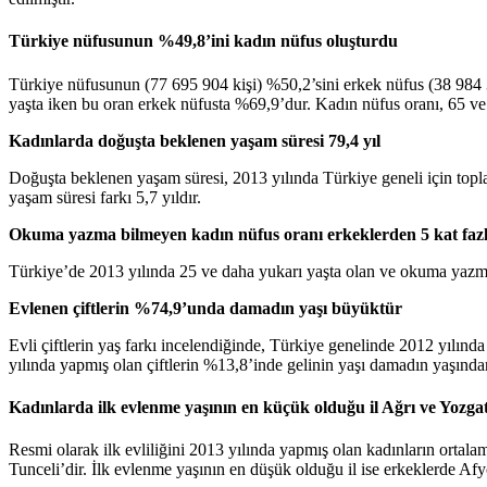
Türkiye nüfusunun %49,8’ini kadın nüfus oluşturdu
Türkiye nüfusunun (77 695 904 kişi) %50,2’sini erkek nüfus (38 984 
yaşta iken bu oran erkek nüfusta %69,9’dur. Kadın nüfus oranı, 65 ve 
Kadınlarda doğuşta beklenen yaşam süresi 79,4 yıl
Doğuşta beklenen yaşam süresi, 2013 yılında Türkiye geneli için topl
yaşam süresi farkı 5,7 yıldır.
Okuma yazma bilmeyen kadın nüfus oranı erkeklerden 5 kat faz
Türkiye’de 2013 yılında 25 ve daha yukarı yaşta olan ve okuma yazm
Evlenen çiftlerin %74,9’unda damadın yaşı büyüktür
Evli çiftlerin yaş farkı incelendiğinde, Türkiye genelinde 2012 yılın
yılında yapmış olan çiftlerin %13,8’inde gelinin yaşı damadın yaşında
Kadınlarda ilk evlenme yaşının en küçük olduğu il Ağrı ve Yozga
Resmi olarak ilk evliliğini 2013 yılında yapmış olan kadınların ortala
Tunceli’dir. İlk evlenme yaşının en düşük olduğu il ise erkeklerde Afyo