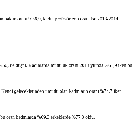
ın hakim oranı %36,9, kadın profesörlerin oranı ise 2013-2014
%56,3’e düştü. Kadınlarda mutluluk oranı 2013 yılında %61,9 iken bu
 Kendi geleceklerinden umutlu olan kadınların oranı %74,7 iken
n, bu oran kadınlarda %69,3 erkeklerde %77,3 oldu.