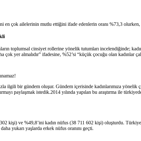
i en çok ailelerinin mutlu ettiğini ifade edenlerin oranı %73,3 olurke
kli
arın toplumsal cinsiyet rollerine yönelik tutumları incelendiğinde; kadı
ha çok yer almalıdır” ifadesine, %52’si “küçük çocuğu olan kadınlar çalış
lınamaz!
 ilgili bir gündem oluşur. Gündem içerisinde kadınlarımıza yönelik çeş
ırmayı paylaşmak istedik.2014 yılında yapılan bu araştırma ile türkiyede 
302 kişi) ve %49,8’ini kadın nüfus (38 711 602 kişi) oluşturdu. Türki
daha yukarı yaşlarda erkek nüfus oranını geçti.