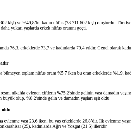
302 kişi) ve %49,8’ini kadın nüfus (38 711 602 kişi) oluşturdu. Türki
daha yukarı yaşlarda erkek nüfus oranını geçti.
amda 76,3, erkeklerde 73,7 ve kadınlarda 79,4 yıldır. Genel olarak kad
ladır
a bilmeyen toplam nüfus oranı %5,7 iken bu oran erkeklerde %1,9, kad
da resmi nikahla evlenen çiftlerin %75,2’sinde gelinin yaşı damadın yaş
n büyük olup, %8,2’sinde gelin ve damadın yaşları eşit oldu.
t oldu
ma evlenme yaşı 23,6 iken, bu yaş erkeklerde 26,8’dir. İlk evlenme yaşı
nkarahisar (25), kadınlarda Ağrı ve Yozgat (21,5) illeridir.