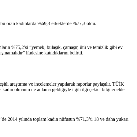
n, bu oran kadınlarda %69,3 erkeklerde %77,3 oldu.
nların %75,2’si “yemek, bulaşık, çamaşır, ütü ve temizlik gibi ev
mamalıdır” ifadesine katıldıklarını belirtti.
itli araştırma ve incelemeler yapılarak raporlar paylaşılır. TÜİK
kadın olmanın ne anlama geldiğiyle ilgili ilgi çekici bilgiler elde
ye’de 2014 yılında toplam kadın nüfusun %71,3’ü 18 ve daha yukarı