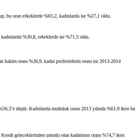
lup, bu oran erkeklerde %65,2, kadınlarda ise %27,1 oldu.
 kadınlarda %30,8, erkeklerde ise %71,5 oldu.
ın hakim oranı %36,9, kadın profesörlerin oranı ise 2013-2014
%56,3’e düştü. Kadınlarda mutluluk oranı 2013 yılında %61,9 iken bu
 Kendi geleceklerinden umutlu olan kadınların oranı %74,7 iken