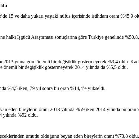
oldu
e’de 15 ve daha yukarı yaştaki nüfus içerisinde istihdam oranı %45,9 o
ane halkı İşgücü Araştırması sonuçlarına göre Türkiye genelinde %50,8,
ı 2013 yılına göre önemli bir değişiklik göstermeyerek %9,4 oldu. Kad
öre önemli bir değişiklik göstermeyerek 2014 yılında da %5,5 oldu.
ında %4,5 iken, 79 yıl sonra bu oran %14,4’e yükseldi.
an eden bireylerin oranı 2013 yılında %59 iken 2014 yılında bu oran 
4 yılında %52 oldu.
eceklerinden umutlu olduğunu beyan eden bireylerin oranı %73,8 oldu.