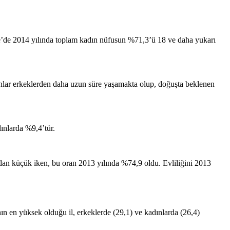
ye’de 2014 yılında toplam kadın nüfusun %71,3’ü 18 ve daha yukarı
ınlar erkeklerden daha uzun süre yaşamakta olup, doğuşta beklenen
ınlarda %9,4’tür.
ından küçük iken, bu oran 2013 yılında %74,9 oldu. Evliliğini 2013
nın en yüksek olduğu il, erkeklerde (29,1) ve kadınlarda (26,4)