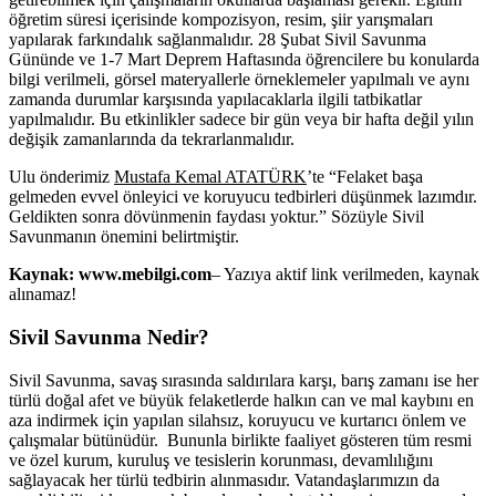
öğretim süresi içerisinde kompozisyon, resim, şiir yarışmaları
yapılarak farkındalık sağlanmalıdır. 28 Şubat Sivil Savunma
Gününde ve 1-7 Mart Deprem Haftasında öğrencilere bu konularda
bilgi verilmeli, görsel materyallerle örneklemeler yapılmalı ve aynı
zamanda durumlar karşısında yapılacaklarla ilgili tatbikatlar
yapılmalıdır. Bu etkinlikler sadece bir gün veya bir hafta değil yılın
değişik zamanlarında da tekrarlanmalıdır.
Ulu önderimiz
Mustafa Kemal ATATÜRK
’te “Felaket başa
gelmeden evvel önleyici ve koruyucu tedbirleri düşünmek lazımdır.
Geldikten sonra dövünmenin faydası yoktur.” Sözüyle Sivil
Savunmanın önemini belirtmiştir.
Kaynak: www.mebilgi.com
– Yazıya aktif link verilmeden, kaynak
alınamaz!
Sivil Savunma Nedir?
Sivil Savunma, savaş sırasında saldırılara karşı, barış zamanı ise her
türlü doğal afet ve büyük felaketlerde halkın can ve mal kaybını en
aza indirmek için yapılan silahsız, koruyucu ve kurtarıcı önlem ve
çalışmalar bütünüdür. Bununla birlikte faaliyet gösteren tüm resmi
ve özel kurum, kuruluş ve tesislerin korunması, devamlılığını
sağlayacak her türlü tedbirin alınmasıdır. Vatandaşlarımızın da