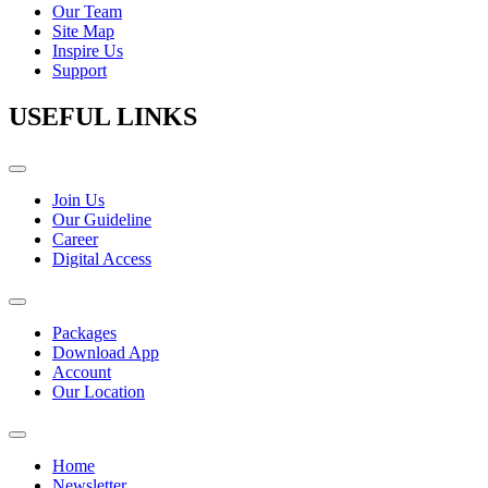
Our Team
Site Map
Inspire Us
Support
USEFUL LINKS
Join Us
Our Guideline
Career
Digital Access
Packages
Download App
Account
Our Location
Home
Newsletter