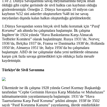
1.ve 2. Dünya Savaşlarında savaş meydanlarında birçok insan
öldüğü gibi cephe gerisinde de sivil halkta can kaybının olduğu
gözlemlenmiştir. Örneğin 2. Dünya Savaşında 10 milyon can
kaybının %52 sini askerler oluştururken %48 ini ise savaş
meydanları dışında kalan halkın oluşturduğu görülmektedir.
1.Dünya Savaşından sonra birçok sivil halkı korumak için “
Pasif
Koruma
” adı altında bu çalışmalara başlamıştır. İlk çalışma
İngiltere’de 1924 yılında “Hava Baskınlarına Karşı Alınacak
Tedbirler Komitesi” olarak başlatılmıştır. Rusya 1931’de, Norveç
1936’da, Belçika 1937’de, Fransa ve Danimarka 1938’de, Hollanda
1950’de, Almanya 1951’de, İtalya 1956’da bu çalışmalara
başlamıştır. ABD de ise çalışmalar daha yeni tarihlerde olmasına
karşın çok fazla savaşa girmedikleri için oldukça fazla mesafe
kaydetmiştir.
Türkiye’de Sivil Savunma
Ülkemizde ise ilk çalışma 1928 yılında Genel Kurmay Başkanlığı
tarafından “Cephe Gerisinin Havaya Karşı Müdafaa ve Muhafazası”
talimatnamesinin yayınlanmasıyla başlamıştır. 1931’de “Hava
Taarruzlarına Karşı Pasif Koruma” şeklini almıştır. 1938’de 3502
sayılı “Pasif Korunma Kanunu” yayınlanmış, illerde müdürlükler