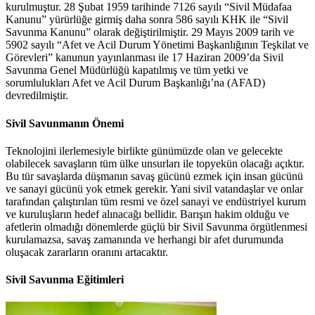
kurulmuştur. 28 Şubat 1959 tarihinde 7126 sayılı “Sivil Müdafaa
Kanunu” yürürlüğe girmiş daha sonra 586 sayılı KHK ile “Sivil
Savunma Kanunu” olarak değiştirilmiştir. 29 Mayıs 2009 tarih ve
5902 sayılı “Afet ve Acil Durum Yönetimi Başkanlığının Teşkilat ve
Görevleri” kanunun yayınlanması ile 17 Haziran 2009’da Sivil
Savunma Genel Müdürlüğü kapatılmış ve tüm yetki ve
sorumlulukları Afet ve Acil Durum Başkanlığı’na (AFAD)
devredilmiştir.
Sivil Savunmanın Önemi
Teknolojini ilerlemesiyle birlikte günümüzde olan ve gelecekte
olabilecek savaşların tüm ülke unsurları ile topyekün olacağı açıktır.
Bu tür savaşlarda düşmanın savaş gücünü ezmek için insan gücünü
ve sanayi gücünü yok etmek gerekir. Yani sivil vatandaşlar ve onlar
tarafından çalıştırılan tüm resmi ve özel sanayi ve endüstriyel kurum
ve kuruluşların hedef alınacağı bellidir. Barışın hakim olduğu ve
afetlerin olmadığı dönemlerde güçlü bir Sivil Savunma örgütlenmesi
kurulamazsa, savaş zamanında ve herhangi bir afet durumunda
oluşacak zararların oranını artacaktır.
Sivil Savunma Eğitimleri