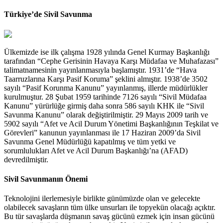
Türkiye’de Sivil Savunma
Ülkemizde ise ilk çalışma 1928 yılında Genel Kurmay Başkanlığı
tarafından “Cephe Gerisinin Havaya Karşı Müdafaa ve Muhafazası”
talimatnamesinin yayınlanmasıyla başlamıştır. 1931’de “Hava
Taarruzlarına Karşı Pasif Koruma” şeklini almıştır. 1938’de 3502
sayılı “Pasif Korunma Kanunu” yayınlanmış, illerde müdürlükler
kurulmuştur. 28 Şubat 1959 tarihinde 7126 sayılı “Sivil Müdafaa
Kanunu” yürürlüğe girmiş daha sonra 586 sayılı KHK ile “Sivil
Savunma Kanunu” olarak değiştirilmiştir. 29 Mayıs 2009 tarih ve
5902 sayılı “Afet ve Acil Durum Yönetimi Başkanlığının Teşkilat ve
Görevleri” kanunun yayınlanması ile 17 Haziran 2009’da Sivil
Savunma Genel Müdürlüğü kapatılmış ve tüm yetki ve
sorumlulukları Afet ve Acil Durum Başkanlığı’na (AFAD)
devredilmiştir.
Sivil Savunmanın Önemi
Teknolojini ilerlemesiyle birlikte günümüzde olan ve gelecekte
olabilecek savaşların tüm ülke unsurları ile topyekün olacağı açıktır.
Bu tür savaşlarda düşmanın savaş gücünü ezmek için insan gücünü