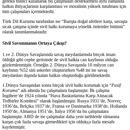
gerekli bilinci kazanarak bu çalışmaları desteklemesi aynı zamanda
halkın ihtiyaçlarının karşılanması ve moralinin yüksek tutulması için
tüm çalışmaları içermektedir.
Türk Dil Kurumu tarafından ise “Barışta doğal afetlere karşı, savaşta
sıcak çatışma içinde sivil halkı korumaya yönelik önlemler bütünü”
olarak tanımlanmaktadır.
Sivil Savunmanın Ortaya Çıkışı?
1.ve 2. Dünya Savaşlarında savaş meydanlarında birçok insan
öldüğü gibi cephe gerisinde de sivil halkta can kaybının olduğu
gözlemlenmiştir. Örneğin 2. Dünya Savaşında 10 milyon can
kaybının %52 sini askerler oluştururken %48 ini ise savaş
meydanları dışında kalan halkın oluşturduğu görülmektedir.
1.Dünya Savaşından sonra birçok sivil halkı korumak için “
Pasif
Koruma
” adı altında bu çalışmalara başlamıştır. İlk çalışma
İngiltere’de 1924 yılında “Hava Baskınlarına Karşı Alınacak
Tedbirler Komitesi” olarak başlatılmıştır. Rusya 1931’de, Norveç
1936’da, Belçika 1937’de, Fransa ve Danimarka 1938’de, Hollanda
1950’de, Almanya 1951’de, İtalya 1956’da bu çalışmalara
başlamıştır. ABD de ise çalışmalar daha yeni tarihlerde olmasına
karşın çok fazla savaşa girmedikleri için oldukça fazla mesafe
kaydetmiştir.