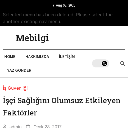
/
Aug 08, 2026
Selected menu has been deleted. Please select the
another existing nav menu.
Mebilgi
HOME
HAKKIMIZDA
İLETIŞIM
YAZ GÖNDER
İş Güvenliği
İşçi Sağlığını Olumsuz Etkileyen
Faktörler
admin
Ocak 28, 2017