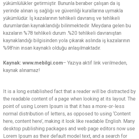
yükümlülükler getirmiştir. Bununla beraber çalışan da iş
yerinde alınan iş sağlığı ve güvenliği kurallarına uymakla
yükümlüdür. İş kazalarının tehlikeli davranış ve tehlikeli
durumlardan kaynaklandığı bilinmektedir. Meydana gelen bu
kazaların %78 tehlikeli durum .%20 tehlikeli davranıştan
kaynaklandığı bilgisinden yola çıkarak aslında iş kazalarının
%98’nin insan kaynaklı olduğu anlaşılmaktadır.
Kaynak: www.mebilgi.com
– Yazıya aktif link verilmeden,
kaynak alınamaz!
It is a long established fact that a reader will be distracted by
the readable content of a page when looking at its layout. The
point of using Lorem Ipsum is that it has a more-or-less
normal distribution of letters, as opposed to using ‘Content
here, content here’, making it look like readable English. Many
desktop publishing packages and web page editors now use
Lorem Ipsum as their default model text, and a search for