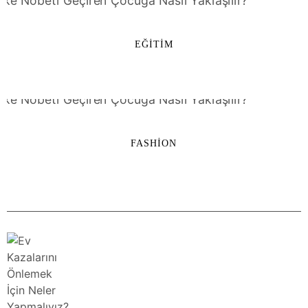
EĞITIM
FASHION