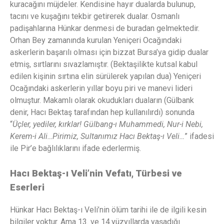
kuracağını müjdeler. Kendisine hayır dualarda bulunup,
tacını ve kuşağını tekbir getirerek dualar. Osmanlı
padişahlarına Hünkar denmesi de buradan gelmektedir.
Orhan Bey zamanında kurulan Yeniçeri Ocağındaki
askerlerin başarılı olması için bizzat Bursa’ya gidip dualar
etmiş, sırtlarını sıvazlamıştır. (Bektaşilikte kutsal kabul
edilen kişinin sırtına elin sürülerek yapılan dua) Yeniçeri
Ocağındaki askerlerin yıllar boyu piri ve manevi lideri
olmuştur. Makamlı olarak okudukları duaların (Gülbank
denir, Hacı Bektaş tarafından hep kullanılırdı) sonunda
“
Üçler, yediler, kırklar! Gülbang-ı Muhammedi, Nur-i Nebi,
Kerem-i Ali…Pirimiz, Sultanımız Hacı Bektaş-ı Veli…
” ifadesi
ile Pir’e bağlılıklarını ifade ederlermiş.
Hacı Bektaş-ı Veli’nin Vefatı, Türbesi ve
Eserleri
Hünkar Hacı Bektaş-ı Veli’nin ölüm tarihi ile de ilgili kesin
bilgiler yoktur. Ama 13. ve 14.yüzyıllarda yaşadığı