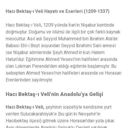
Hacı Bektaş-ı Veli Hayatı ve Eserleri (1209-1337)
Hacı Bektaş-ı Veli, 1209 yılında İran’ın Nişabur kentinde
doğmuştur. Doğumu ve ölümü ile ilgili bir çok farklı kaynak
mevcuttur. Asıl adı Seyyid Muhammed bin İbrahim Ata’dır.
Babası Ehl-i Beyt soyundan Seyyid İbrahimi Sani annesi
ise Nişabur alimlerinde Şeyh Ahmed’in kızı Hatem
Hatun’dur. Eğitimine Ahmed Yesevi’nin halifeleri arasında
olan Lokman Perende’den aldığı eğitimle başlamıştır. Bu
sebepten Ahmed Yesevi’nin halifeleri arasında ve Horasan
Erenlerinden sayılmıştır.
Hacı Bektaş-ı Veli’nin Anadolu’ya Gelişi
Hacı Bektaş-ı Veli,
şeyhinin icazetiyle kendisine yurt
verilen Sulucakarahöyük’e (bu gün ki Nevşehir’in
Hacıbektaş ilçesi) gitmek üzere Horasan’dan yola çıkar.
Aynı dönemlerde Anadolu Selçuklu Devleti yıkılmak