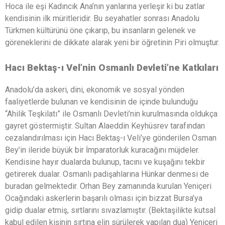
Hoca ile eşi Kadıncık Ana’nın yanlarına yerleşir ki bu zatlar
kendisinin ilk müritleridir. Bu seyahatler sonrası Anadolu
Türkmen kültürünü öne çıkarıp, bu insanların gelenek ve
göreneklerini de dikkate alarak yeni bir öğretinin Piri olmuştur.
Hacı Bektaş-ı Vel’nin Osmanlı Devleti’ne Katkıları
Anadolu’da askeri, dini, ekonomik ve sosyal yönden
faaliyetlerde bulunan ve kendisinin de içinde bulunduğu
“Ahilik Teşkilatı” ile Osmanlı Devleti’nin kurulmasında oldukça
gayret göstermiştir. Sultan Alaeddin Keyhüsrev tarafından
cezalandırılması için Hacı Bektaş-ı Veli’ye gönderilen Osman
Bey’in ileride büyük bir İmparatorluk kuracağını müjdeler.
Kendisine hayır dualarda bulunup, tacını ve kuşağını tekbir
getirerek dualar. Osmanlı padişahlarına Hünkar denmesi de
buradan gelmektedir. Orhan Bey zamanında kurulan Yeniçeri
Ocağındaki askerlerin başarılı olması için bizzat Bursa’ya
gidip dualar etmiş, sırtlarını sıvazlamıştır. (Bektaşilikte kutsal
kabul edilen kişinin sırtına elin sürülerek yapılan dua) Yeniçeri