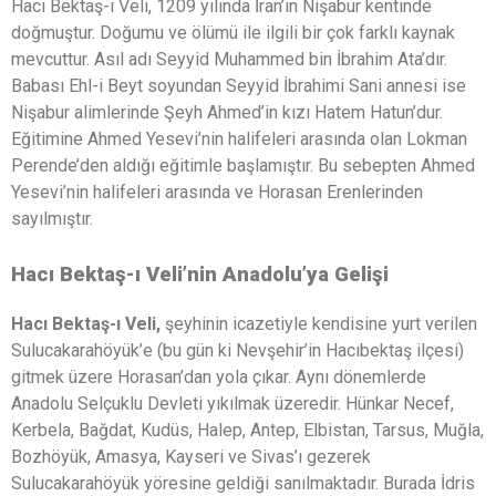
Hacı Bektaş-ı Veli, 1209 yılında İran’ın Nişabur kentinde
doğmuştur. Doğumu ve ölümü ile ilgili bir çok farklı kaynak
mevcuttur. Asıl adı Seyyid Muhammed bin İbrahim Ata’dır.
Babası Ehl-i Beyt soyundan Seyyid İbrahimi Sani annesi ise
Nişabur alimlerinde Şeyh Ahmed’in kızı Hatem Hatun’dur.
Eğitimine Ahmed Yesevi’nin halifeleri arasında olan Lokman
Perende’den aldığı eğitimle başlamıştır. Bu sebepten Ahmed
Yesevi’nin halifeleri arasında ve Horasan Erenlerinden
sayılmıştır.
Hacı Bektaş-ı Veli’nin Anadolu’ya Gelişi
Hacı Bektaş-ı Veli,
şeyhinin icazetiyle kendisine yurt verilen
Sulucakarahöyük’e (bu gün ki Nevşehir’in Hacıbektaş ilçesi)
gitmek üzere Horasan’dan yola çıkar. Aynı dönemlerde
Anadolu Selçuklu Devleti yıkılmak üzeredir. Hünkar Necef,
Kerbela, Bağdat, Kudüs, Halep, Antep, Elbistan, Tarsus, Muğla,
Bozhöyük, Amasya, Kayseri ve Sivas’ı gezerek
Sulucakarahöyük yöresine geldiği sanılmaktadır. Burada İdris