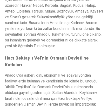
üzeredir. Hünkar Necef, Kerbela, Bağdat, Kudüs, Halep,
Antep, Elbistan, Tarsus, Muğla, Bozhöyük, Amasya, Kayseri
ve Sivas’ı gezerek Sulucakarahöyük yöresine geldiği
sanılmaktadır. Burada İdris Hoca ile eşi Kadıncık Ana’nın
yanlarına yerleşir ki bu zatlar kendisinin ilk müritleridir. Bu
seyahatler sonrası Anadolu Türkmen kültürünü öne çıkarıp,
bu insanların gelenek ve göreneklerini de dikkate alarak
yeni bir öğretinin Piri olmuştur.
Hacı Bektaş-ı Vel’nin Osmanlı Devleti’ne
Katkıları
Anadolu’da askeri, dini, ekonomik ve sosyal yönden
faaliyetlerde bulunan ve kendisinin de içinde bulunduğu
“Ahilik Teşkilatı” ile Osmanlı Devleti’nin kurulmasında
oldukça gayret göstermiştir. Sultan Alaeddin Keyhüsrev
tarafından cezalandırılması için Hacı Bektaş-ı Veli’ye
gönderilen Osman Bey’in ileride büyük bir İmparatorluk