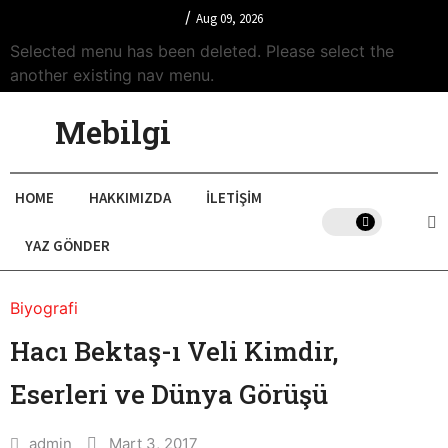
/
Aug 09, 2026
Selected menu has been deleted. Please select the
another existing nav menu.
Mebilgi
HOME
HAKKIMIZDA
İLETIŞIM
YAZ GÖNDER
Biyografi
Hacı Bektaş-ı Veli Kimdir,
Eserleri ve Dünya Görüşü
admin
Mart 3, 2017