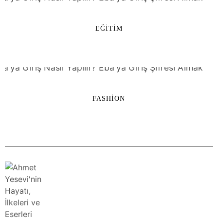
EĞITIM
FASHION