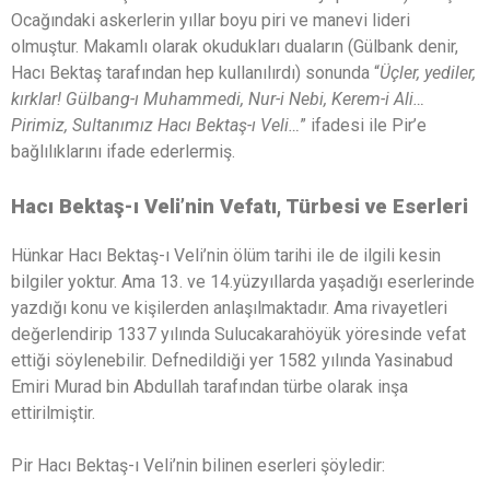
Ocağındaki askerlerin yıllar boyu piri ve manevi lideri
olmuştur. Makamlı olarak okudukları duaların (Gülbank denir,
Hacı Bektaş tarafından hep kullanılırdı) sonunda “
Üçler, yediler,
kırklar! Gülbang-ı Muhammedi, Nur-i Nebi, Kerem-i Ali…
Pirimiz, Sultanımız Hacı Bektaş-ı Veli…
” ifadesi ile Pir’e
bağlılıklarını ifade ederlermiş.
Hacı Bektaş-ı Veli’nin Vefatı, Türbesi ve Eserleri
Hünkar Hacı Bektaş-ı Veli’nin ölüm tarihi ile de ilgili kesin
bilgiler yoktur. Ama 13. ve 14.yüzyıllarda yaşadığı eserlerinde
yazdığı konu ve kişilerden anlaşılmaktadır. Ama rivayetleri
değerlendirip 1337 yılında Sulucakarahöyük yöresinde vefat
ettiği söylenebilir. Defnedildiği yer 1582 yılında Yasinabud
Emiri Murad bin Abdullah tarafından türbe olarak inşa
ettirilmiştir.
Pir Hacı Bektaş-ı Veli’nin bilinen eserleri şöyledir: