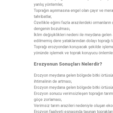
yanlış yöntemler,
Toprağın aşınmasına engel olan çayır ve mer
tahribatlar,
Özellikle eğimi fazla arazilerdeki ormanların 
dengenin bozulması,
İklim değişiklikleri nedeni ile meydana gelen 
edilmemiş dere yataklarından dolayı toprağı t
Toprağı erozyondan koruyacak şekilde işlem
yönünde işlemek ve toprak koruyucu önlemle
Erozyonun Sonuçları Nelerdir?
Erozyon meydana gelen bölgede bitki örtüsün
ihtimalinin de artması,
Erozyon meydana gelen bölgede bitki örtüsü
Erozyon sonucu verimsizleşen toprağın tarımsa
göçe zorlaması,
Verimsiz tarım arazileri nedeniyle oluşan ekon
Erozyon faaliyeti esnasında taşınan toprakların