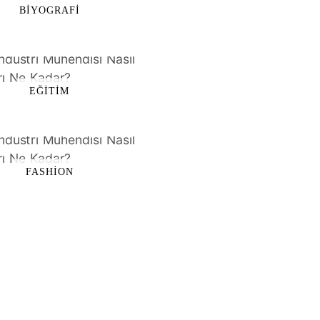
BIYOGRAFI
EĞITIM
FASHION