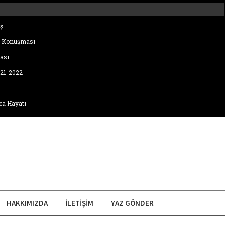
ş
i Konuşması
ası
021-2022
ca Hayatı
HAKKIMIZDA
İLETIŞIM
YAZ GÖNDER