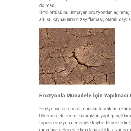
dolması,
Bitki örtüsü bulunmayan erozyondan aşınmış
altı su kaynaklarının zayıflaması, olarak sayılab
Erozyonla Mücadele İçin Yapılması 
Erozyonun en önemli sonucu toprakların zaman
Ülkemizdeki resmi kurumların yaptığı açıklama
toprak erozyon nedeniyle kaybedilmektedir. Ç
meydana gelecek iklim değişiklikleri, yağış mi