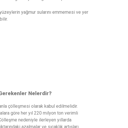
 yüzeylerin yağmur sularını emmemesi ve yer
ilir.
Gerekenler Nelerdir?
la çölleşmesi olarak kabul edilmelidir.
lara göre her yıl 220 milyon ton verimli
ölleşme nedeniyle ilerleyen yıllarda
ktarındaki azalmalar ve sıcaklık artışları