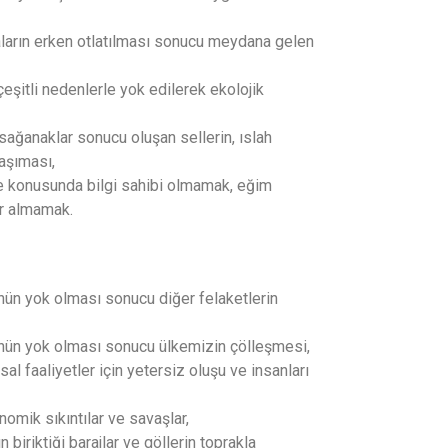
aların erken otlatılması sonucu meydana gelen
çeşitli nedenlerle yok edilerek ekolojik
sağanaklar sonucu oluşan sellerin, ıslah
aşıması,
e konusunda bilgi sahibi olmamak, eğim
r almamak.
ün yok olması sonucu diğer felaketlerin
nün yok olması sonucu ülkemizin çölleşmesi,
l faaliyetler için yetersiz oluşu ve insanları
omik sıkıntılar ve savaşlar,
 biriktiği barajlar ve göllerin toprakla