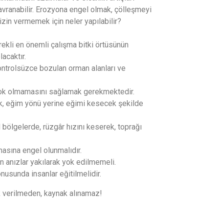
ranabilir. Erozyona engel olmak, çölleşmeyi
zin vermemek için neler yapılabilir?
kli en önemli çalışma bitki örtüsünün
lacaktır.
ontrolsüzce bozulan orman alanları ve
e yok olmamasını sağlamak gerekmektedir.
rek, eğim yönü yerine eğimi kesecek şekilde
l bölgelerde, rüzgâr hızını keserek, toprağı
masına engel olunmalıdır.
n anızlar yakılarak yok edilmemeli.
usunda insanlar eğitilmelidir.
nk verilmeden, kaynak alınamaz!