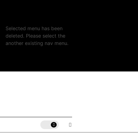
Selected menu has been
deleted. Please select the
another existing nav menu.