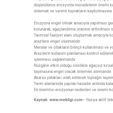
düşünülünce erozyonla mücadelenin önemi kav
önlemek ve verimli toprakların kaybolmasına i
Erozyona engel olmak amacıyla yapılması gere
korunarak, ağaçlandırma oranının arttırılması o
Tarımsal faaliyet alanı oluşturmak amacıyla k
arazilere engel olunmalıdır.
Meralar ve otlakların bilinçli kullanılması v
Arazilerin kullanım planlaması kontrol edile
işlenmesi sağlanmalıdır.
Rüzgârın etkili olduğu özellikle ağaçsız kırsa
taşımasına engel olacak önlemler alınmalıdır.
Akarsu yatakları ıslah edilerek toprağın taşın
Tarım alanlarında yapılan hasadın ardında kala
En önemlisi erozyonun nedenleri ve önemi kon
Kaynak: www.mebilgi.com
– Yazıya aktif li