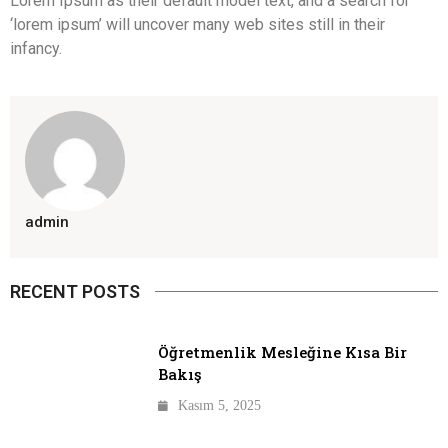
Lorem Ipsum as their default model text, and a search for
‘lorem ipsum’ will uncover many web sites still in their
infancy.
admin
RECENT POSTS
Öğretmenlik Mesleğine Kısa Bir
Bakış
Kasım 5, 2025