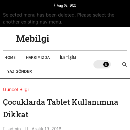
/
Aug 08, 2026
Selected menu has been deleted. Please select the
another existing nav menu.
Mebilgi
HOME
HAKKIMIZDA
İLETIŞIM
YAZ GÖNDER
Güncel Bilgi
Çocuklarda Tablet Kullanımına
Dikkat
admin
Aralık 19, 2016