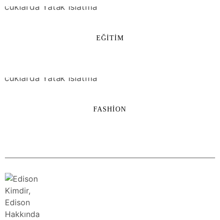
EĞITIM
FASHION