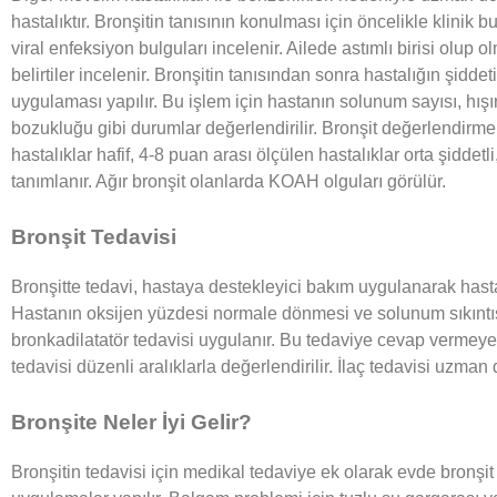
hastalıktır. Bronşitin tanısının konulması için öncelikle klinik b
viral enfeksiyon bulguları incelenir. Ailede astımlı birisi olup 
belirtiler incelenir. Bronşitin tanısından sonra hastalığın şidde
uygulaması yapılır. Bu işlem için hastanın solunum sayısı, hışır
bozukluğu gibi durumlar değerlendirilir. Bronşit değerlendirme
hastalıklar hafif, 4-8 puan arası ölçülen hastalıklar orta şiddetl
tanımlanır. Ağır bronşit olanlarda KOAH olguları görülür.
Bronşit Tedavisi
Bronşitte tedavi, hastaya destekleyici bakım uygulanarak hasta
Hastanın oksijen yüzdesi normale dönmesi ve solunum sıkıntıs
bronkadilatatör tedavisi uygulanır. Bu tedaviye cevap vermeyen 
tedavisi düzenli aralıklarla değerlendirilir. İlaç tedavisi uzman 
Bronşite Neler İyi Gelir?
Bronşitin tedavisi için medikal tedaviye ek olarak evde bronşit 