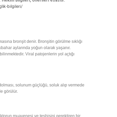
z.
Hekim bilgileri, önerileri esastır.
ik-bilgileri/
ına bronşit denir. Bronşitin görülme sıklığı
lkbahar aylarında yoğun olarak yaşanır.
linmektedir. Viral patojenlerin yol açtığı
in dolması, solunum güçlüğü, soluk alıp vermede
de görülür.
ktorun muayenesi ve teşhisini gerektiren bir