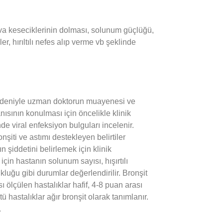
 hava keseciklerinin dolması, solunum güçlüğü,
r, hırıltılı nefes alıp verme vb şeklinde
 nedeniyle uzman doktorun muayenesi ve
tanısının konulması için öncelikle klinik
nde viral enfeksiyon bulguları incelenir.
onşiti ve astımı destekleyen belirtiler
n şiddetini belirlemek için klinik
çin hastanın solunum sayısı, hışırtılı
kluğu gibi durumlar değerlendirilir. Bronşit
 ölçülen hastalıklar hafif, 4-8 puan arası
tü hastalıklar ağır bronşit olarak tanımlanır.
.