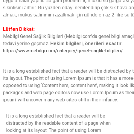
uygulamalar yapılır. Balgam problemi için tuzlu su gargarası
sıkıntısını arttırır. Bu yüzden odayı nemlendirip çok sık haval
almak, mukus salınımını azaltmak için günde en az 2 litre su t
Lütfen Dikkat:
Mebilgi Genel Sağlık Bilgileri (Mebilgi.com’da genel bilgi amaçlı 
tedavi yerine geçmez.
Hekim bilgileri, önerileri esastır.
https://www.mebilgi.com/category/genel-saglik-bilgileri/
It is a long established fact that a reader will be distracted b
its layout. The point of using Lorem Ipsum is that it has a more-
opposed to using ‘Content here, content here’, making it look 
packages and web page editors now use Lorem Ipsum as their d
ipsum’ will uncover many web sites still in their infancy.
It is a long established fact that a reader will be
distracted by the readable content of a page when
looking at its layout. The point of using Lorem