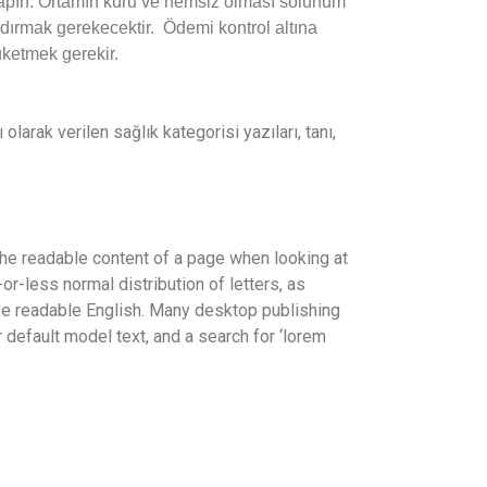
 yapın. Ortamın kuru ve nemsiz olması solunum
andırmak gerekecektir. Ödemi kontrol altına
üketmek gerekir.
olarak verilen sağlık kategorisi yazıları, tanı,
y the readable content of a page when looking at
or-less normal distribution of letters, as
like readable English. Many desktop publishing
efault model text, and a search for ‘lorem