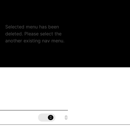
Selected menu has been
deleted. Please select the
another existing nav menu.