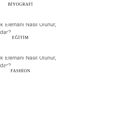
BIYOGRAFI
EĞITIM
FASHION