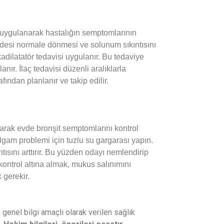
m uygulanarak hastalığın semptomlarının
zdesi normale dönmesi ve solunum sıkıntısını
adilatatör tedavisi uygulanır. Bu tedaviye
nır. İlaç tedavisi düzenli aralıklarla
afından planlanır ve takip edilir.
larak evde bronşit semptomlarını kontrol
algam problemi için tuzlu su gargarası yapın.
ısını arttırır. Bu yüzden odayı nemlendirip
ontrol altına almak, mukus salınımını
 gerekir.
 genel bilgi amaçlı olarak verilen sağlık