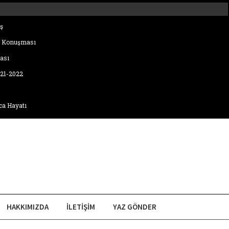
ş
i Konuşması
ası
021-2022
ca Hayatı
HAKKIMIZDA
İLETIŞIM
YAZ GÖNDER