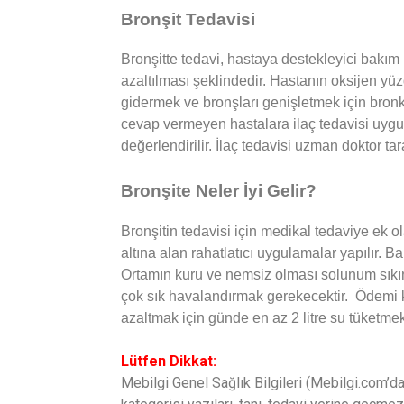
Bronşit Tedavisi
Bronşitte tedavi, hastaya destekleyici bakı
azaltılması şeklindedir. Hastanın oksijen yü
gidermek ve bronşları genişletmek için bronk
cevap vermeyen hastalara ilaç tedavisi uygula
değerlendirilir. İlaç tedavisi uzman doktor tar
Bronşite Neler İyi Gelir?
Bronşitin tedavisi için medikal tedaviye ek o
altına alan rahatlatıcı uygulamalar yapılır. B
Ortamın kuru ve nemsiz olması solunum sıkınt
çok sık havalandırmak gerekecektir. Ödemi k
azaltmak için günde en az 2 litre su tüketmek
Lütfen Dikkat:
Mebilgi Genel Sağlık Bilgileri (Mebilgi.com’da