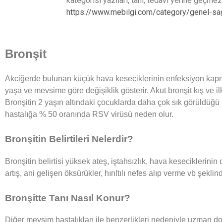
kategorisi yazıları, tanı, tedavi yerine geçme
https://www.mebilgi.com/category/genel-sagl
Bronşit
Akciğerde bulunan küçük hava keseciklerinin enfeksiyon kapmas
yaşa ve mevsime göre değişiklik gösterir. Akut bronşit kış ve i
Bronşitin 2 yaşın altındaki çocuklarda daha çok sık görüldüğü bi
hastalığa % 50 oranında RSV virüsü neden olur.
Bronşitin Belirtileri Nelerdir?
Bronşitin belirtisi yüksek ateş, iştahsızlık, hava keseciklerin
artış, ani gelişen öksürükler, hırıltılı nefes alıp verme vb şeklin
Bronşitte Tanı Nasıl Konur?
Diğer mevsim hastalıkları ile benzerlikleri nedeniyle uzman do