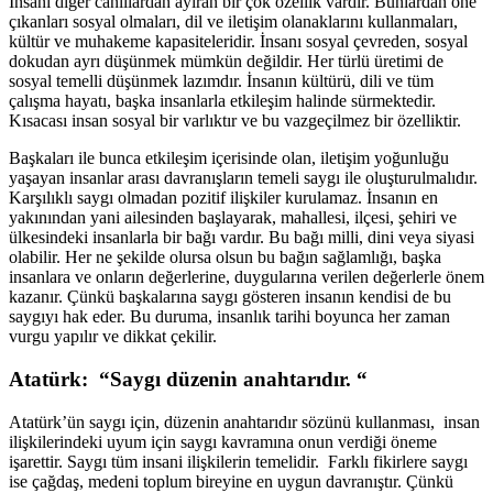
İnsanı diğer canlılardan ayıran bir çok özellik vardır. Bunlardan öne
çıkanları sosyal olmaları, dil ve iletişim olanaklarını kullanmaları,
kültür ve muhakeme kapasiteleridir. İnsanı sosyal çevreden, sosyal
dokudan ayrı düşünmek mümkün değildir. Her türlü üretimi de
sosyal temelli düşünmek lazımdır. İnsanın kültürü, dili ve tüm
çalışma hayatı, başka insanlarla etkileşim halinde sürmektedir.
Kısacası insan sosyal bir varlıktır ve bu vazgeçilmez bir özelliktir.
Başkaları ile bunca etkileşim içerisinde olan, iletişim yoğunluğu
yaşayan insanlar arası davranışların temeli saygı ile oluşturulmalıdır.
Karşılıklı saygı olmadan pozitif ilişkiler kurulamaz. İnsanın en
yakınından yani ailesinden başlayarak, mahallesi, ilçesi, şehiri ve
ülkesindeki insanlarla bir bağı vardır. Bu bağı milli, dini veya siyasi
olabilir. Her ne şekilde olursa olsun bu bağın sağlamlığı, başka
insanlara ve onların değerlerine, duygularına verilen değerlerle önem
kazanır. Çünkü başkalarına saygı gösteren insanın kendisi de bu
saygıyı hak eder. Bu duruma, insanlık tarihi boyunca her zaman
vurgu yapılır ve dikkat çekilir.
Atatürk: “Saygı düzenin anahtarıdır. “
Atatürk’ün saygı için, düzenin anahtarıdır sözünü kullanması, insan
ilişkilerindeki uyum için saygı kavramına onun verdiği öneme
işarettir. Saygı tüm insani ilişkilerin temelidir. Farklı fikirlere saygı
ise çağdaş, medeni toplum bireyine en uygun davranıştır. Çünkü