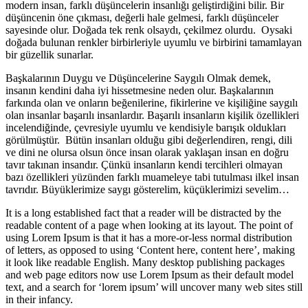
modern insan, farklı düşüncelerin insanlığı geliştirdiğini bilir. Bir
düşüncenin öne çıkması, değerli hale gelmesi, farklı düşünceler
sayesinde olur. Doğada tek renk olsaydı, çekilmez olurdu. Oysaki
doğada bulunan renkler birbirleriyle uyumlu ve birbirini tamamlayan
bir güzellik sunarlar.
Başkalarının Duygu ve Düşüncelerine Saygılı Olmak demek,
insanın kendini daha iyi hissetmesine neden olur. Başkalarının
farkında olan ve onların beğenilerine, fikirlerine ve kişiliğine saygılı
olan insanlar başarılı insanlardır. Başarılı insanların kişilik özellikleri
incelendiğinde, çevresiyle uyumlu ve kendisiyle barışık oldukları
görülmüştür. Bütün insanları olduğu gibi değerlendiren, rengi, dili
ve dini ne olursa olsun önce insan olarak yaklaşan insan en doğru
tavır takınan insandır. Çünkü insanların kendi tercihleri olmayan
bazı özellikleri yüzünden farklı muameleye tabi tutulması ilkel insan
tavrıdır. Büyüklerimize saygı gösterelim, küçüklerimizi sevelim…
It is a long established fact that a reader will be distracted by the
readable content of a page when looking at its layout. The point of
using Lorem Ipsum is that it has a more-or-less normal distribution
of letters, as opposed to using ‘Content here, content here’, making
it look like readable English. Many desktop publishing packages
and web page editors now use Lorem Ipsum as their default model
text, and a search for ‘lorem ipsum’ will uncover many web sites still
in their infancy.