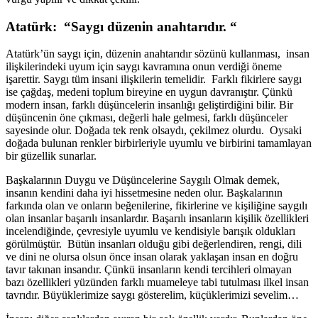
Atatürk: “Saygı düzenin anahtarıdır. “
Atatürk’ün saygı için, düzenin anahtarıdır sözünü kullanması, insan
ilişkilerindeki uyum için saygı kavramına onun verdiği öneme
işarettir. Saygı tüm insani ilişkilerin temelidir. Farklı fikirlere saygı
ise çağdaş, medeni toplum bireyine en uygun davranıştır. Çünkü
modern insan, farklı düşüncelerin insanlığı geliştirdiğini bilir. Bir
düşüncenin öne çıkması, değerli hale gelmesi, farklı düşünceler
sayesinde olur. Doğada tek renk olsaydı, çekilmez olurdu. Oysaki
doğada bulunan renkler birbirleriyle uyumlu ve birbirini tamamlayan
bir güzellik sunarlar.
Başkalarının Duygu ve Düşüncelerine Saygılı Olmak demek,
insanın kendini daha iyi hissetmesine neden olur. Başkalarının
farkında olan ve onların beğenilerine, fikirlerine ve kişiliğine saygılı
olan insanlar başarılı insanlardır. Başarılı insanların kişilik özellikleri
incelendiğinde, çevresiyle uyumlu ve kendisiyle barışık oldukları
görülmüştür. Bütün insanları olduğu gibi değerlendiren, rengi, dili
ve dini ne olursa olsun önce insan olarak yaklaşan insan en doğru
tavır takınan insandır. Çünkü insanların kendi tercihleri olmayan
bazı özellikleri yüzünden farklı muameleye tabi tutulması ilkel insan
tavrıdır. Büyüklerimize saygı gösterelim, küçüklerimizi sevelim…